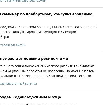
лог о Калининграде (setvik.com)
л семинар по доабортному консультированию
Городской клинической больницы № 8» состоялся очередной
ическое консультирование женщин в ситуации
ыбора»
етеранские Вести»
 прирастает новыми резидентами
ающего социально-экономического развития "Камчатка"
и амбициозным проектом не назовешь. Но именно в этом
икальность. Проект не просто большой, он комплексный.
альневосточный капитал
создан Кодекс мужчины и отца