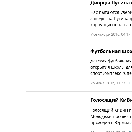
Дворцы Путина 
Нас пытаются увери
заводят на Путина 
коррупционера на 
7 сентября 2016, 04:17
Футбольная шко
Детская футбольная
открытия школы для
спорткомплекс "Спе
26 июля 2016, 11:37
«
Голосящий КиВиН
Голосящий КиВиН по
Молодежи прошел п
проходил в Юрмале,