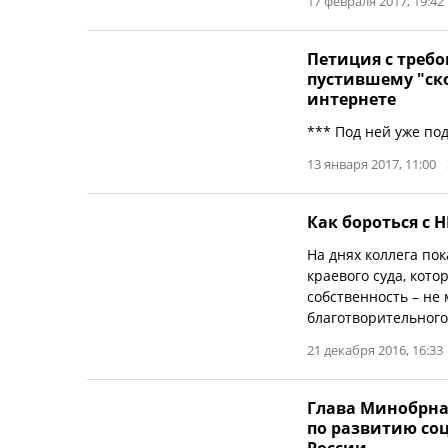
17 февраля 2017, 19:42
Петиция с требо
пустившему "ск
интернете
*** Под ней уже под
13 января 2017, 11:00
Как бороться с 
На днях коллега по
краевого суда, кото
собственность – не 
благотворительного
21 декабря 2016, 16:33
Глава Минобрна
по развитию со