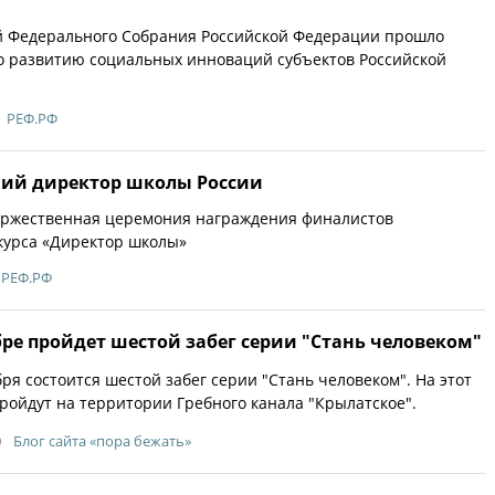
й Федерального Собрания Российской Федерации прошло
о развитию социальных инноваций субъектов Российской
РЕФ.РФ
ий директор школы России
оржественная церемония награждения финалистов
курса «Директор школы»
РЕФ.РФ
бре пройдет шестой забег серии "Стань человеком"
бря состоится шестой забег серии "Стань человеком". На этот
ройдут на территории Гребного канала "Крылатское".
0
Блог сайта «пора бежать»