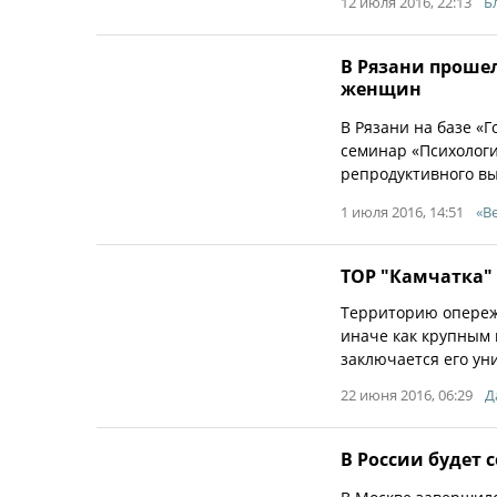
12 июля 2016, 22:13
Б
В Рязани проше
женщин
В Рязани на базе «
семинар «Психолог
репродуктивного в
1 июля 2016, 14:51
«В
ТОР "Камчатка"
Территорию опереж
иначе как крупным 
заключается его ун
22 июня 2016, 06:29
Д
В России будет 