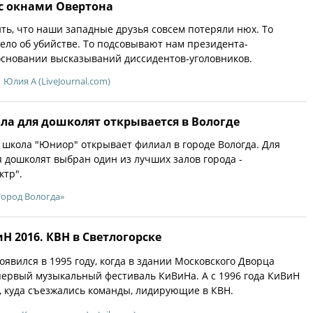
с окнами Овертона
ть, что наши западные друзья совсем потеряли нюх. То
дело об убийстве. То подсовывают нам президента-
основании высказываний диссидентов-уголовников.
Юлия A (LiveJournal.com)
ла для дошколят открывается в Вологде
 школа "Юниор" открывает филиал в городе Вологда. Для
 дошколят выбран один из лучших залов города -
ктр".
Город Вологда»
 2016. КВН в Светлогорске
явился в 1995 году, когда в здании Московского Дворца
ервый музыкальный фестиваль КиВиНа. А с 1996 года КиВиН
 куда съезжались команды, лидирующие в КВН.