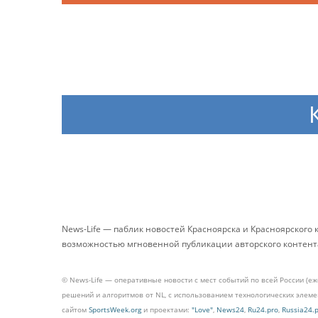
News-Life — паблик новостей Красноярска и Красноярского
возможностью мгновенной публикации авторского контента 
© News-Life — оперативные новости с мест событий по всей России (е
решений и алгоритмов от NL, с использованием технологических эле
сайтом
SportsWeek.org
и проектами:
"Love"
,
News24
,
Ru24.pro
,
Russia24.