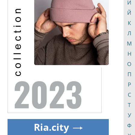
И
Й
К
Л
М
Н
О
П
Р
С
Т
У
Ria.city
Ф