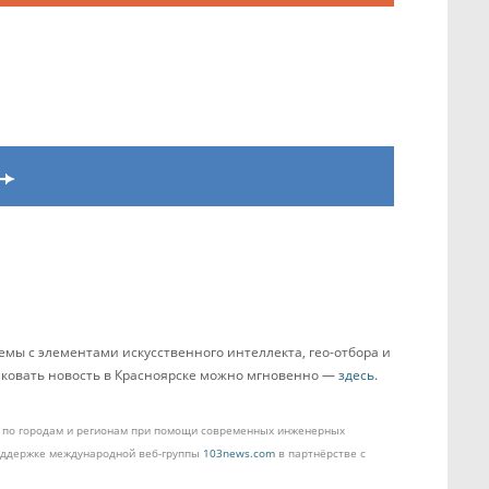
мы с элементами искусственного интеллекта, гео-отбора и
ликовать новость в Красноярске можно мгновенно —
здесь
.
ом по городам и регионам при помощи современных инженерных
поддержке международной веб-группы
103news.com
в партнёрстве с