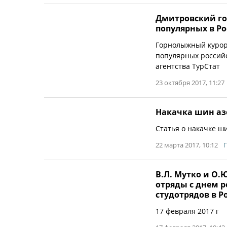
Дмитровский го
популярных в Р
Горнолыжный курорт
популярных россий
агентства ТурСтат
23 октября 2017, 11:27
Накачка шин аз
Статья о накачке ши
22 марта 2017, 10:12
Г
В.Л. Мутко и О.
отряды с днем 
студотрядов в Р
17 февраля 2017 г