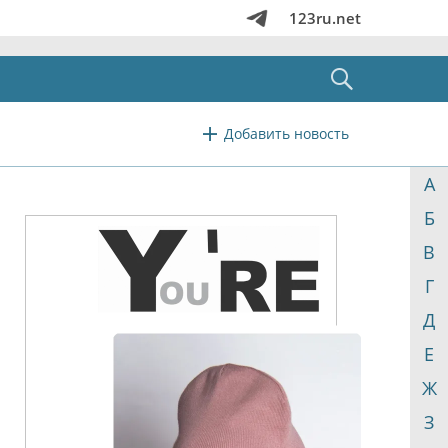
123ru.net
Добавить новость
А
Б
В
Г
Д
Е
Ж
З