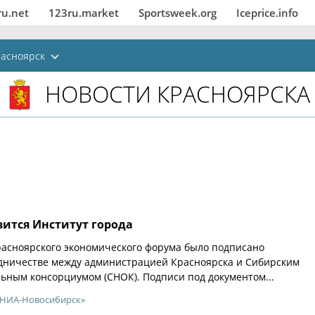
ru.net
123ru.market
Sportsweek.org
Iceprice.info
асноярск
НОВОСТИ КРАСНОЯРСКА
вится Институт города
расноярского экономического форума было подписано
удничестве между администрацией Красноярска и Сибирским
ьным консорциумом (СНОК). Подписи под документом...
«НИА-Новосибирск»