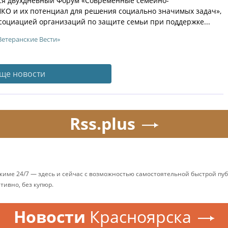
ся двухдневный Форум «Современные семейно-
КО и их потенциал для решения социально значимых задач»,
оциацией организаций по защите семьи при поддержке...
Ветеранские Вести»
ще новости
Rss.plus
ежиме 24/7 — здесь и сейчас с возможностью самостоятельной быстрой п
ативно, без купюр.
Новости
Красноярска