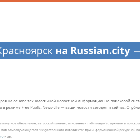
Красноярск
на Russian.city
 края на основе технологичной новостной информационно-поисковой систе
в режиме Free Public. News-Life — ваши новости сегодня и сейчас. Опуб
жеминутное обновление, авторский контент, мгновенная публикация) с архивом и поиск
ментов самообучающегося "искусственного интеллекта" при информационной ресурсной 
pro
и др.