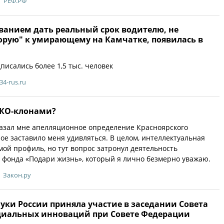
РЕФ.РФ
ванием дать реальный срок водителю, не
орую" к умирающему на Камчатке, появилась в
писались более 1,5 тыс. человек
34-rus.ru
НКО-клонами?
казал мне апелляционное определение Красноярского
рое заставило меня удивляться. В целом, интеллектуальная
мой профиль, но тут вопрос затронул деятельность
 фонда «Подари жизнь», который я лично безмерно уважаю.
Закон.ру
уки России приняла участие в заседании Совета
циальных инноваций при Совете Федерации