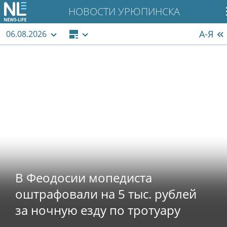
НОВОСТИ УРЮПИНСКА
А-Я
06.08.2026
В Феодосии сотрудники
полиции задержали водителя з
нарушение запрета о
передвижении мототранспорта