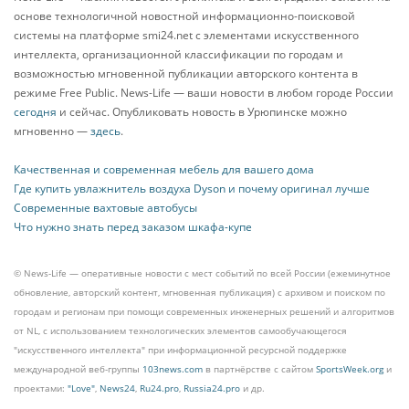
основе технологичной новостной информационно-поисковой
системы на платформе smi24.net с элементами искусственного
интеллекта, организационной классификации по городам и
возможностью мгновенной публикации авторского контента в
режиме Free Public. News-Life — ваши новости в любом городе России
сегодня
и сейчас. Опубликовать новость в Урюпинске можно
мгновенно —
здесь
.
Качественная и современная мебель для вашего дома
Где купить увлажнитель воздуха Dyson и почему оригинал лучше
Современные вахтовые автобусы
Что нужно знать перед заказом шкафа-купе
© News-Life — оперативные новости с мест событий по всей России (ежеминутное
обновление, авторский контент, мгновенная публикация) с архивом и поиском по
городам и регионам при помощи современных инженерных решений и алгоритмов
от NL, с использованием технологических элементов самообучающегося
"искусственного интеллекта" при информационной ресурсной поддержке
международной веб-группы
103news.com
в партнёрстве с сайтом
SportsWeek.org
и
проектами:
"Love"
,
News24
,
Ru24.pro
,
Russia24.pro
и др.