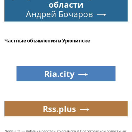
области
Андрей Бочаров
Частные объявления в Урюпинске
Ria.city
Rss.plus
News-Life — паблик новостей Урюпинска и Волгоградской области на