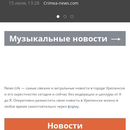
15 июля, 13:12
Crimea-news.com
после 22:00
1
2
3
Музыкальные новости
News-Life — самые свежие и актуальные новости в городе Урюпинске
и его окрестностях сегодня и сейчас без модерации и цензуры от А
до Я. Оперативно разместить свою новость в Урюпинске можно в
любое время самостоятельно через
форму
.
Новости