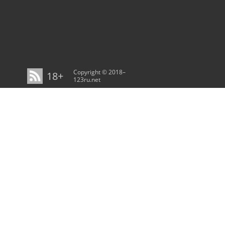
Copyright © 2018–
18+
123ru.net