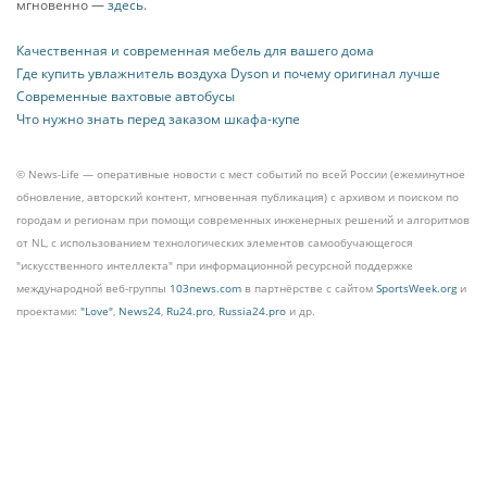
мгновенно —
здесь
.
Качественная и современная мебель для вашего дома
Где купить увлажнитель воздуха Dyson и почему оригинал лучше
Современные вахтовые автобусы
Что нужно знать перед заказом шкафа-купе
© News-Life — оперативные новости с мест событий по всей России (ежеминутное
обновление, авторский контент, мгновенная публикация) с архивом и поиском по
городам и регионам при помощи современных инженерных решений и алгоритмов
от NL, с использованием технологических элементов самообучающегося
"искусственного интеллекта" при информационной ресурсной поддержке
международной веб-группы
103news.com
в партнёрстве с сайтом
SportsWeek.org
и
проектами:
"Love"
,
News24
,
Ru24.pro
,
Russia24.pro
и др.