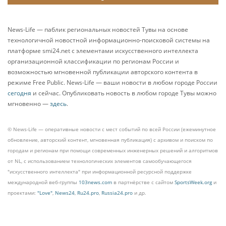
News-Life — паблик региональных новостей Тувы на основе
технологичной новостной информационно-поисковой системы на
платформе smi24.net с элементами искусственного интеллекта
организационной классификации по регионам России и
возможностью мгновенной публикации авторского контента в
режиме Free Public. News-Life — ваши новости в любом городе России
сегодня
и сейчас. Опубликовать новость в любом городе Тувы можно
мгновенно —
здесь
.
© News-Life — оперативные новости с мест событий по всей России (ежеминутное
обновление, авторский контент, мгновенная публикация) с архивом и поиском по
городам и регионам при помощи современных инженерных решений и алгоритмов
от NL, с использованием технологических элементов самообучающегося
"искусственного интеллекта" при информационной ресурсной поддержке
международной веб-группы
103news.com
в партнёрстве с сайтом
SportsWeek.org
и
проектами:
"Love"
,
News24
,
Ru24.pro
,
Russia24.pro
и др.