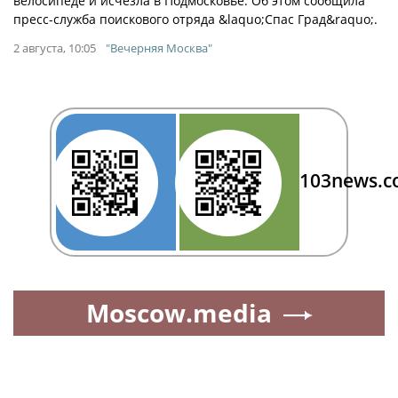
велосипеде и исчезла в Подмосковье. Об этом сообщила
пресс-служба поискового отряда &laquo;Спас Град&raquo;.
2 августа, 10:05
"Вечерняя Москва"
103news.
Moscow.media