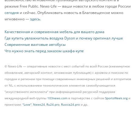
режиме Free Public. News-Life — ваши новости в любом городе России
сегодня
и сейчас. Опубликовать новость в Благовещенске можно
мгновенно —
здесь
.
Качественная и современная мебель для вашего дома
Где купить увлажнитель воздуха Dyson и почему оригинал лучше
Современные вахтовые автобусы
Что нужно знать перед заказом шкафа-купе
© News-Life — оперативные новости с мест событий по всей России (ежеминутное
обновление, авторский контент, мгновенная публикация) с архивом и поиском по
городам и регионам при помощи современных инженерных решений и алгоритмов
от NL, с использованием технологических элементов самообучающегося
"искусственного интеллекта" при информационной ресурсной поддержке
международной веб-группы
103news.com
в партнёрстве с сайтом
SportsWeek.org
и
проектами:
"Love"
,
News24
,
Ru24.pro
,
Russia24.pro
и др.