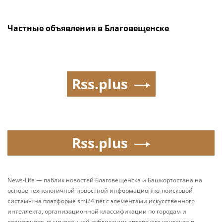
Частные объявления в Благовещенске
Rss.plus
Rss.plus
News-Life — паблик новостей Благовещенска и Башкортостана на
основе технологичной новостной информационно-поисковой
системы на платформе smi24.net с элементами искусственного
интеллекта, организационной классификации по городам и
возможностью мгновенной публикации авторского контента в