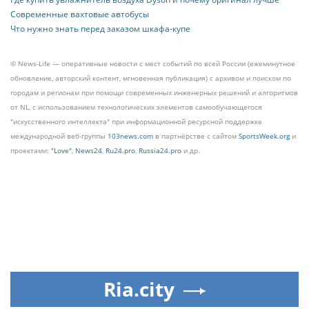
Современные вахтовые автобусы
Что нужно знать перед заказом шкафа-купе
© News-Life — оперативные новости с мест событий по всей России (ежеминутное
обновление, авторский контент, мгновенная публикация) с архивом и поиском по
городам и регионам при помощи современных инженерных решений и алгоритмов
от NL, с использованием технологических элементов самообучающегося
"искусственного интеллекта" при информационной ресурсной поддержке
международной веб-группы
103news.com
в партнёрстве с сайтом
SportsWeek.org
и
проектами:
"Love"
,
News24
,
Ru24.pro
,
Russia24.pro
и др.
Ria.city