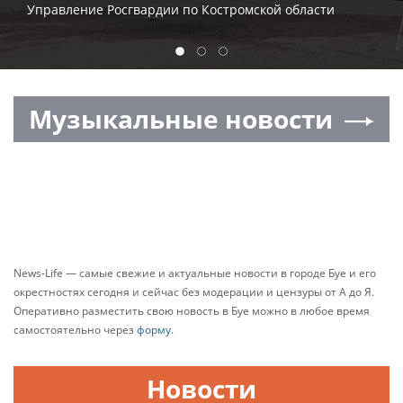
транспортном происшествии
Управление Росгвардии по Костромской области
1
2
3
Музыкальные новости
News-Life — самые свежие и актуальные новости в городе Буе и его
окрестностях сегодня и сейчас без модерации и цензуры от А до Я.
Оперативно разместить свою новость в Буе можно в любое время
самостоятельно через
форму
.
Новости