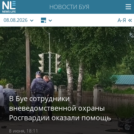
НОВОСТИ БУЯ
А-Я
08.08.2026
В Буе сотрудники
вневедомственной охраны
Росгвардии оказали помощь
пострадавшему в дорожно-
8 июня, 18:11