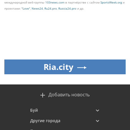
международной веб-группы
103news.com
в партнёрстве с сайтом
SportsWeek.org
и
проектами:
"Love"
,
News24
,
Ru24.pro
,
Russia24.pro
и др.
Ria.city
Добавить новость
Буй
Другие города