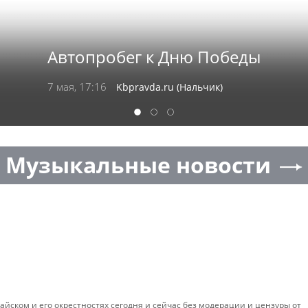
Автопробег к Дню Победы
7 мая, 17:16
Kbpravda.ru (Нальчик)
1
2
3
Музыкальные новости
айском и его окрестностях сегодня и сейчас без модерации и цензуры от