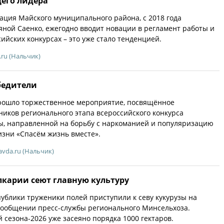
его лидера
ция Майского муниципального района, с 2018 года
яной Саенко, ежегодно вводит новации в регламент работы и
ийских конкурсах – это уже стало тенденцией.
.ru (Нальчик)
бедители
рошло торжественное мероприятие, посвящённое
иков регионального этапа всероссийского конкурса
ы, направленной на борьбу с наркоманией и популяризацию
изни «Спасём жизнь вместе».
avda.ru (Нальчик)
лкарии сеют главную культуру
публики труженики полей приступили к севу кукурузы на
 сообщении пресс-службы регионального Минсельхоза.
 сезона-2026 уже засеяно порядка 1000 гектаров.