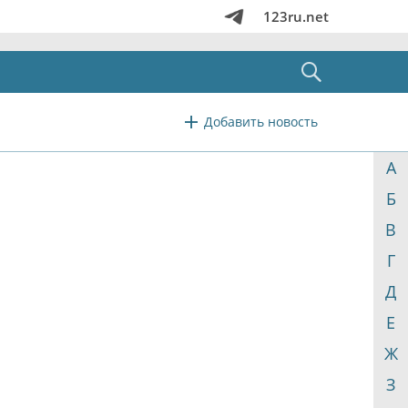
123ru.net
Добавить новость
А
Б
В
Г
Д
Е
Ж
З