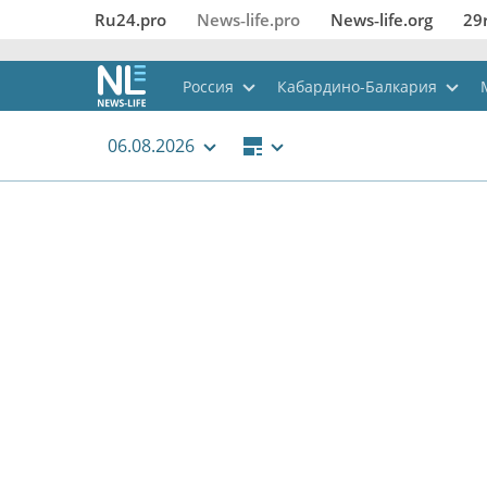
Ru24.pro
News‑life.pro
News‑life.org
29
Россия
Кабардино-Балкария
06.08.2026