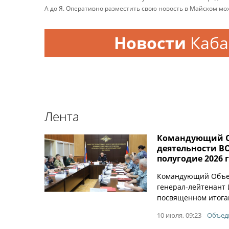
А до Я. Оперативно разместить свою новость в Майском м
Новости
Каба
Лента
Командующий ОГ
деятельности ВО
полугодие 2026 
Командующий Объед
генерал-лейтенант 
посвященном итогам
10 июля, 09:23
Объеди