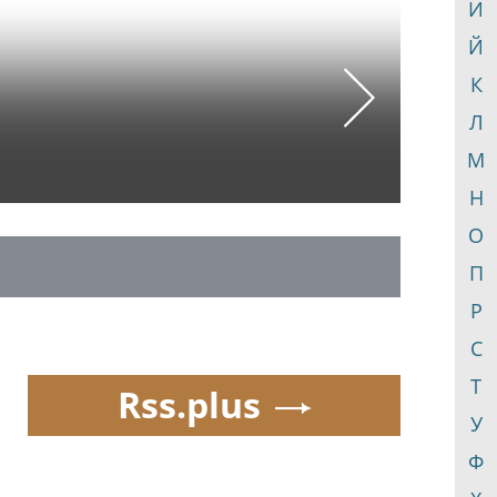
И
Й
К
Next
Л
М
Н
О
П
Р
С
Т
Rss.plus
У
Ф