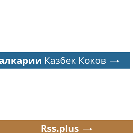
Балкарии
Казбек Коков
Rss.plus