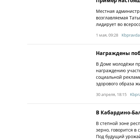
Пример настоящ
Местная администра
возглавляемая Тать
лидирует во всеросс
1 мая, 09:28
Kbpravda
Награждены по
В Доме молодёжи п
награждению участн
социальной реклам
здорового образа ж
30 апреля, 18:15
Kbpr
В Кабардино-Ба
В степной зоне рес
зерно, говорится в
Под будущий урожай