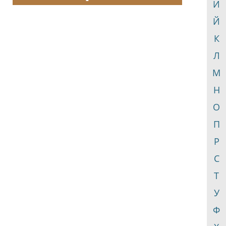
И
Й
К
Л
М
Н
О
П
Р
С
Т
У
Ф