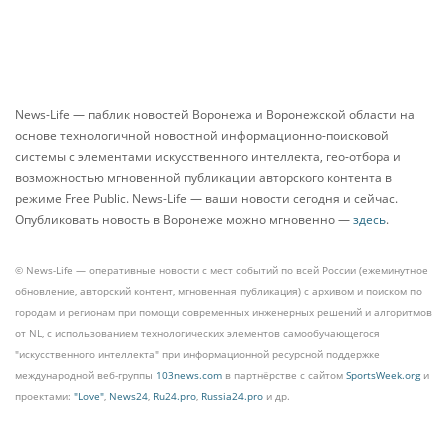
News-Life — паблик новостей Воронежа и Воронежской области на
основе технологичной новостной информационно-поисковой
системы с элементами искусственного интеллекта, гео-отбора и
возможностью мгновенной публикации авторского контента в
режиме Free Public. News-Life — ваши новости сегодня и сейчас.
Опубликовать новость в Воронеже можно мгновенно —
здесь
.
© News-Life — оперативные новости с мест событий по всей России (ежеминутное
обновление, авторский контент, мгновенная публикация) с архивом и поиском по
городам и регионам при помощи современных инженерных решений и алгоритмов
от NL, с использованием технологических элементов самообучающегося
"искусственного интеллекта" при информационной ресурсной поддержке
международной веб-группы
103news.com
в партнёрстве с сайтом
SportsWeek.org
и
проектами:
"Love"
,
News24
,
Ru24.pro
,
Russia24.pro
и др.