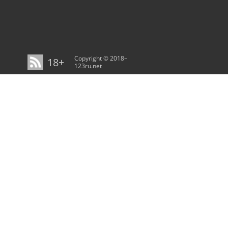
Copyright © 2018–
18+
123ru.net