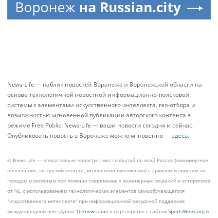
Воронеж
на Russian.city
News-Life — паблик новостей Воронежа и Воронежской области на
основе технологичной новостной информационно-поисковой
системы с элементами искусственного интеллекта, гео-отбора и
возможностью мгновенной публикации авторского контента в
режиме Free Public. News-Life — ваши новости сегодня и сейчас.
Опубликовать новость в Воронеже можно мгновенно —
здесь
.
© News-Life — оперативные новости с мест событий по всей России (ежеминутное
обновление, авторский контент, мгновенная публикация) с архивом и поиском по
городам и регионам при помощи современных инженерных решений и алгоритмов
от NL, с использованием технологических элементов самообучающегося
"искусственного интеллекта" при информационной ресурсной поддержке
международной веб-группы
103news.com
в партнёрстве с сайтом
SportsWeek.org
и