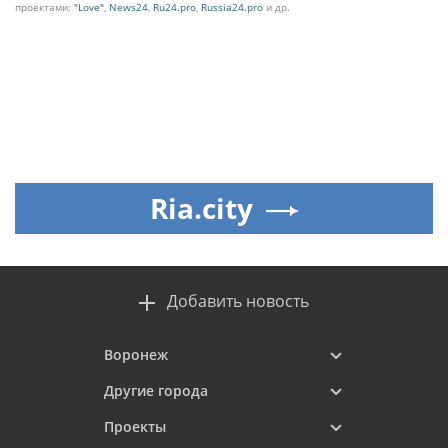
проектами:
"Love"
,
News24
,
Ru24.pro
,
Russia24.pro
и др.
Ria.city
Добавить новость
Воронеж
Другие города
Проекты