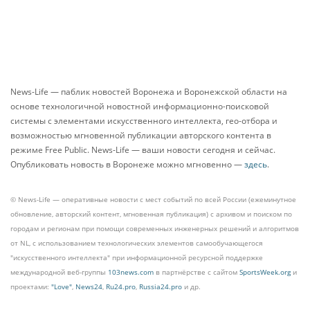
News-Life — паблик новостей Воронежа и Воронежской области на
основе технологичной новостной информационно-поисковой
системы с элементами искусственного интеллекта, гео-отбора и
возможностью мгновенной публикации авторского контента в
режиме Free Public. News-Life — ваши новости сегодня и сейчас.
Опубликовать новость в Воронеже можно мгновенно —
здесь
.
© News-Life — оперативные новости с мест событий по всей России (ежеминутное
обновление, авторский контент, мгновенная публикация) с архивом и поиском по
городам и регионам при помощи современных инженерных решений и алгоритмов
от NL, с использованием технологических элементов самообучающегося
"искусственного интеллекта" при информационной ресурсной поддержке
международной веб-группы
103news.com
в партнёрстве с сайтом
SportsWeek.org
и
проектами:
"Love"
,
News24
,
Ru24.pro
,
Russia24.pro
и др.