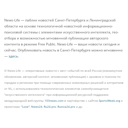
News-Life — паблик новостей Санкт-Петербурга и Ленинградской
области на основе технологичной новостной информационно-
поисковой системы с элементами искусственного интеллекта, гео-
отбора и возможностью мгновенной публикации авторского
контента в режиме Free Public. News-Life — ваши новости сегодня и
сейчас. Опубликовать новость в Санкт-Петербурге можно мгновенно
—
здесь
.
© News-Life — оперативные новости с мест событий по всей России (ежеминутное
обновление, авторский контент, мгновенная публикация) с архивом и поиском по
городам и регионам при помощи современных инженерных решений и алгоритмов
от NL, с использованием технологических элементов самообучающегося
"искусственного интеллекта" при информационной ресурсной поддержке
международной веб-группы
103news.com
в партнёрстве с сайтом
SportsWeek.org
и
проектами:
"Love"
,
News24
,
Ru24.pro
,
Russia24.pro
и др.