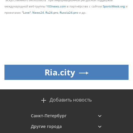
"искусственного интеллекта" при информационной ресурсной поддержке
международной веб-группы
103news.com
в партнёрстве с сайтом
SportsWeek.org
и
проектами:
"Love"
,
News24
,
Ru24.pro
,
Russia24.pro
и др.
Ria.city
Добавить новость
Санкт-Петербург
Другие города