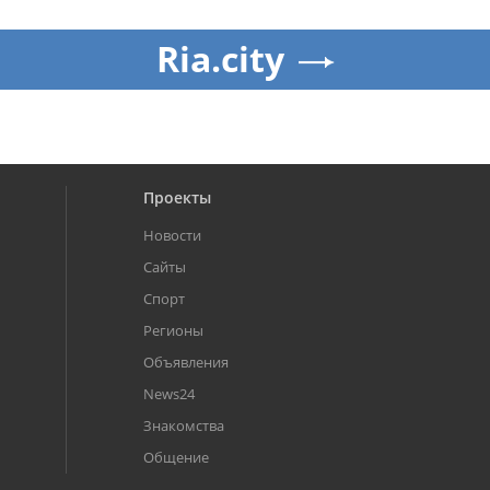
Ria.city
Проекты
Новости
Сайты
Спорт
Регионы
Объявления
News24
Знакомства
Общение