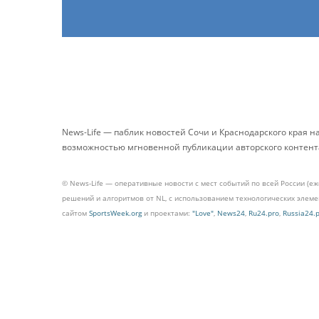
News-Life — паблик новостей Сочи и Краснодарского края 
возможностью мгновенной публикации авторского контента 
© News-Life — оперативные новости с мест событий по всей России (е
решений и алгоритмов от NL, с использованием технологических эле
сайтом
SportsWeek.org
и проектами:
"Love"
,
News24
,
Ru24.pro
,
Russia24.