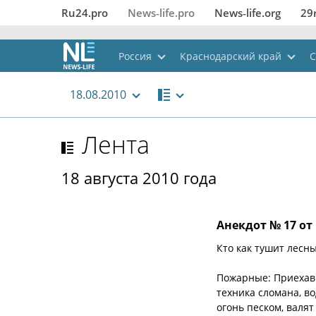
Ru24.pro
News‑life.pro
News‑life.org
29
Россия
Краснодарский край
С
18.08.2010
Лента
18 августа 2010 года
Анекдот № 17 от 
Кто как тушит лесн
Пожарные: Приехав 
техника сломана, в
огонь песком, валя