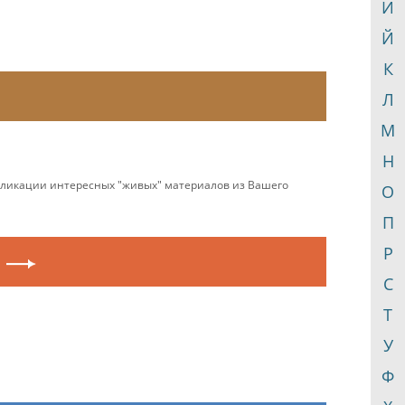
И
Й
К
Л
М
Н
убликации интересных "живых" материалов из Вашего
О
П
Р
С
Т
У
Ф