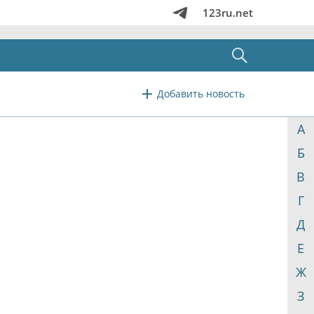
123ru.net
Добавить новость
А
Б
В
Г
Д
Е
Ж
З