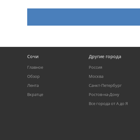
Сочи
Другие города
Главное
Россия
Обзор
Москва
Лента
Санкт-Петербург
Вкратце
Ростов-на-Дону
Все города от А до Я