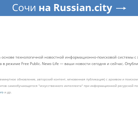
Сочи
на Russian.city
на основе технологичной новостной информационно-поисковой системы с 
в режиме Free Public. News-Life — ваши новости сегодня и сейчас. Опуб
жеминутное обновление, авторский контент, мгновенная публикация) с архивом и поиск
ментов самообучающегося "искусственного интеллекта" при информационной ресурсной 
pro
и др.