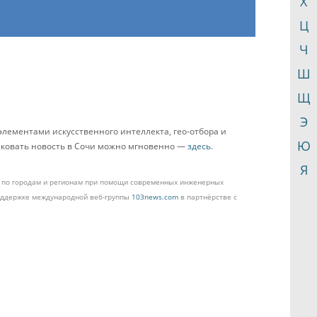
Х
Ц
Ч
Ш
Щ
Э
элементами искусственного интеллекта, гео-отбора и
Ю
ликовать новость в Сочи можно мгновенно —
здесь
.
Я
ом по городам и регионам при помощи современных инженерных
поддержке международной веб-группы
103news.com
в партнёрстве с