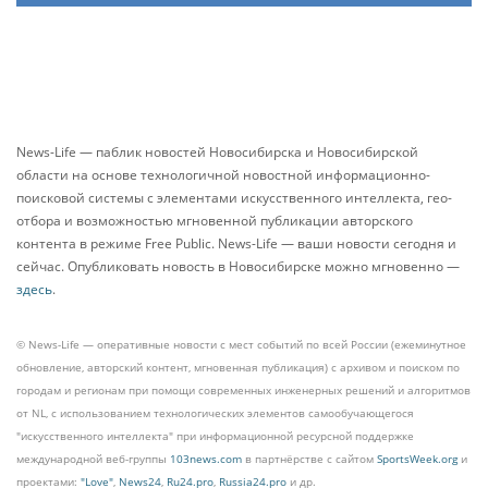
News-Life — паблик новостей Новосибирска и Новосибирской
области на основе технологичной новостной информационно-
поисковой системы с элементами искусственного интеллекта, гео-
отбора и возможностью мгновенной публикации авторского
контента в режиме Free Public. News-Life — ваши новости сегодня и
сейчас. Опубликовать новость в Новосибирске можно мгновенно —
здесь
.
© News-Life — оперативные новости с мест событий по всей России (ежеминутное
обновление, авторский контент, мгновенная публикация) с архивом и поиском по
городам и регионам при помощи современных инженерных решений и алгоритмов
от NL, с использованием технологических элементов самообучающегося
"искусственного интеллекта" при информационной ресурсной поддержке
международной веб-группы
103news.com
в партнёрстве с сайтом
SportsWeek.org
и
проектами:
"Love"
,
News24
,
Ru24.pro
,
Russia24.pro
и др.