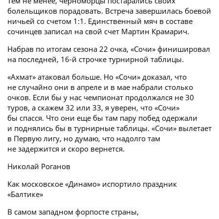
Тем не менее, черноморцы постарались своих
болельщиков порадовать. Встреча завершилась боевой
ничьей со счетом 1:1. Единственный мяч в составе
сочинцев записал на свой счет Мартин Крамарич.
Набрав по итогам сезона 22 очка, «Сочи» финишировал
на последней, 16-й строчке турнирной таблицы.
«Ахмат» атаковал больше. Но «Сочи» доказал, что
не случайно они в апреле и в мае набрали столько
очков. Если бы у нас чемпионат продолжался не 30
туров, а скажем 32 или 33, я уверен, что «Сочи»
бы спасся. Что они еще бы там пару побед одержали
и поднялись бы в турнирные таблицы. «Сочи» вылетает
в Первую лигу, но думаю, что надолго там
не задержится и скоро вернется.
Николай Роганов
Как московское «Динамо» испортило праздник
«Балтике»
В самом западном форпосте страны,