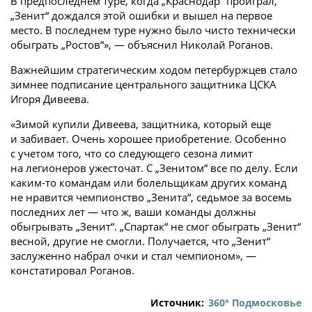
В предпоследнем туре, когда „Краснодар“ проиграл,
„Зенит“ дождался этой ошибки и вышел на первое
место. В последнем туре нужно было чисто технически
обыграть „Ростов“», — объяснил Николай Роганов.
Важнейшим стратегическим ходом петербуржцев стало
зимнее подписание центрального защитника ЦСКА
Игоря Дивеева.
«Зимой купили Дивеева, защитника, который еще
и забивает. Очень хорошее приобретение. Особенно
с учетом того, что со следующего сезона лимит
на легионеров ужесточат. С „Зенитом“ все по делу. Если
каким-то командам или болельщикам других команд
не нравится чемпионство „Зенита“, седьмое за восемь
последних лет — что ж, ваши команды должны
обыгрывать „Зенит“. „Спартак“ не смог обыграть „Зенит“
весной, другие не смогли. Получается, что „Зенит“
заслуженно набрал очки и стал чемпионом», —
констатировал Роганов.
Источник:
360° Подмосковье