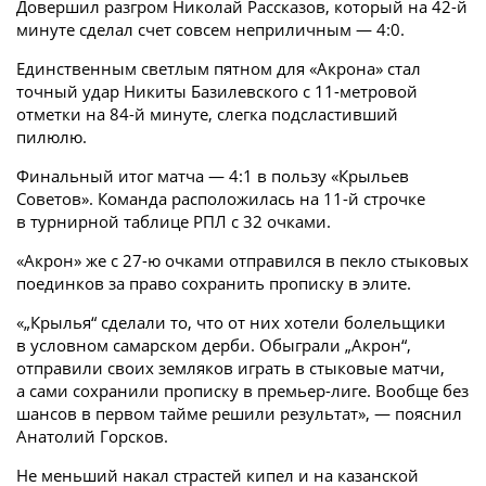
Довершил разгром Николай Рассказов, который на 42-й
минуте сделал счет совсем неприличным — 4:0.
Единственным светлым пятном для «Акрона» стал
точный удар Никиты Базилевского с 11-метровой
отметки на 84-й минуте, слегка подсластивший
пилюлю.
Финальный итог матча — 4:1 в пользу «Крыльев
Советов». Команда расположилась на 11-й строчке
в турнирной таблице РПЛ с 32 очками.
«Акрон» же с 27-ю очками отправился в пекло стыковых
поединков за право сохранить прописку в элите.
«„Крылья“ сделали то, что от них хотели болельщики
в условном самарском дерби. Обыграли „Акрон“,
отправили своих земляков играть в стыковые матчи,
а сами сохранили прописку в премьер-лиге. Вообще без
шансов в первом тайме решили результат», — пояснил
Анатолий Горсков.
Не меньший накал страстей кипел и на казанской