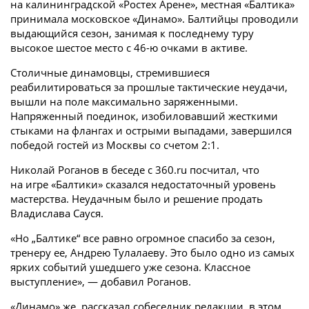
на калининградской «Ростех Арене», местная «Балтика»
принимала московское «Динамо». Балтийцы проводили
выдающийся сезон, занимая к последнему туру
высокое шестое место с 46-ю очками в активе.
Столичные динамовцы, стремившиеся
реабилитироваться за прошлые тактические неудачи,
вышли на поле максимально заряженными.
Напряженный поединок, изобиловавший жесткими
стыками на флангах и острыми выпадами, завершился
победой гостей из Москвы со счетом 2:1.
Николай Роганов в беседе с 360.ru посчитал, что
на игре «Балтики» сказался недостаточный уровень
мастерства. Неудачным было и решение продать
Владислава Сауся.
«Но „Балтике“ все равно огромное спасибо за сезон,
тренеру ее, Андрею Тулалаеву. Это было одно из самых
ярких событий ушедшего уже сезона. Классное
выступление», — добавил Роганов.
«Динамо» же, рассказал собеседник редакции, в этом