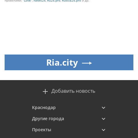
проектами:
"Love"
,
News24
,
Ru24.pro
,
Russia24.pro
и др.
Ria.city
Добавить новость
Краснодар
Другие города
Проекты