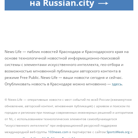
на Russian.city
News-Life — паблик новостей Краснодара и Краснодарского края на
основе технологичной новостной информационно-поисковой
системы с элементами искусственного интеллекта, гео-отбора и
возможностью мгновенной публикации авторского контента в
режиме Free Public. News-Life — ваши новости сегодня и сейчас.
Опубликовать новость в Краснодаре можно мгновенно —
здесь
.
© News-Life — оперативные новости с мест событий по всей России (ежеминутное
обновление, авторский контент, мгновенная публикация) с архивом и поиском по
городам и регионам при помощи современных инженерных решений и алгоритмов
от NL, с использованием технологических элементов самообучающегося
"искусственного интеллекта" при информационной ресурсной поддержке
международной веб-группы
103news.com
в партнёрстве с сайтом
SportsWeek.org
и