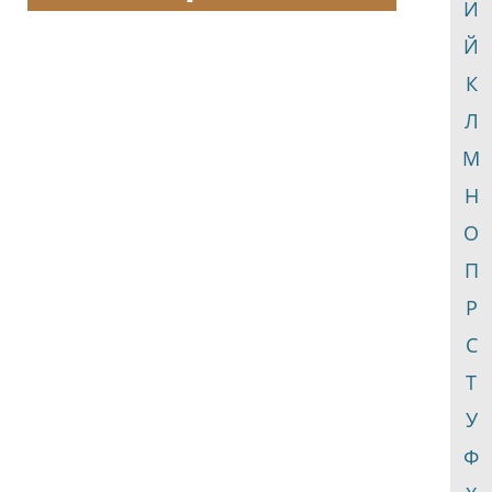
И
Й
К
Л
М
Н
О
П
Р
С
Т
У
Ф