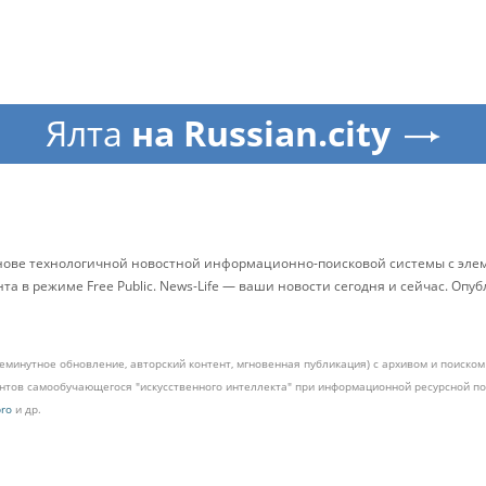
Ялта
на Russian.city
снове технологичной новостной информационно-поисковой системы с элем
 в режиме Free Public. News-Life — ваши новости сегодня и сейчас. Опу
жеминутное обновление, авторский контент, мгновенная публикация) с архивом и поиск
ментов самообучающегося "искусственного интеллекта" при информационной ресурсной 
pro
и др.