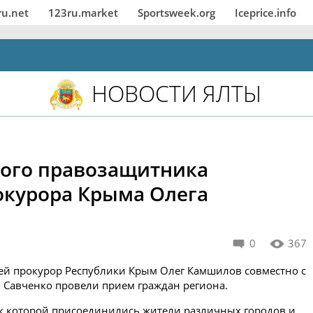
ru.net
123ru.market
Sportsweek.org
Iceprice.info
НОВОСТИ ЯЛТЫ
кого правозащитника
окурора Крыма Олега
0
367
ей прокурор Республики Крым Олег Камшилов совместно с
Савченко провели прием граждан региона.
к которой присоединились жители различных городов и