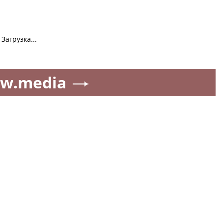
Загрузка...
w.media