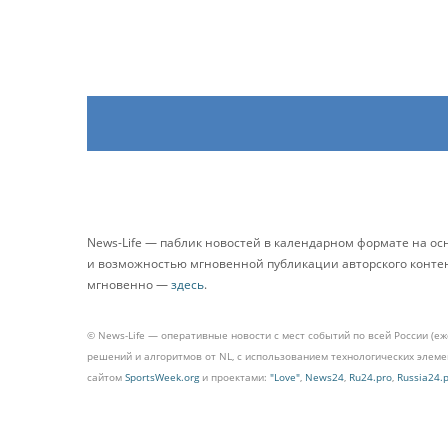
News-Life — паблик новостей в календарном формате на о
и возможностью мгновенной публикации авторского контента
мгновенно —
здесь
.
© News-Life — оперативные новости с мест событий по всей России (е
решений и алгоритмов от NL, с использованием технологических эле
сайтом
SportsWeek.org
и проектами:
"Love"
,
News24
,
Ru24.pro
,
Russia24.