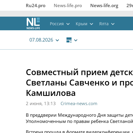
Ru24.pro
News‑life.pro
News‑life.org
29
Россия
Крым
Ялта
07.08.2026
Совместный прием детс
Светланы Савченко и пр
Камшилова
2 июня, 13:13
Crimea-news.com
В преддверии Международного Дня защиты дет
Уполномоченным по правам ребенка Светланой 
Встреча прошла в формате видеоконференции, 