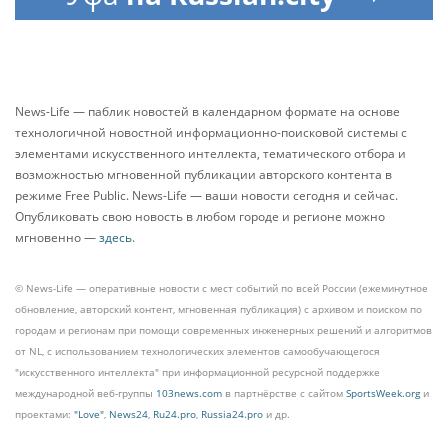
News-Life — паблик новостей в календарном формате на основе
технологичной новостной информационно-поисковой системы с
элементами искусственного интеллекта, тематического отбора и
возможностью мгновенной публикации авторского контента в
режиме Free Public. News-Life — ваши новости сегодня и сейчас.
Опубликовать свою новость в любом городе и регионе можно
мгновенно —
здесь
.
© News-Life — оперативные новости с мест событий по всей России (ежеминутное
обновление, авторский контент, мгновенная публикация) с архивом и поиском по
городам и регионам при помощи современных инженерных решений и алгоритмов
от NL, с использованием технологических элементов самообучающегося
"искусственного интеллекта" при информационной ресурсной поддержке
международной веб-группы
103news.com
в партнёрстве с сайтом
SportsWeek.org
и
проектами:
"Love"
,
News24
,
Ru24.pro
,
Russia24.pro
и др.