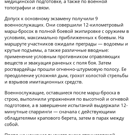
медицинской подготовке, а также по военной
топографии и связи.
Допуск к основному экзамену получили 9
военнослужащих. Они совершили 12-километровый
марш-бросок в полной боевой экипировке с оружием в
условиях, максимально приближенных к боевым. На
маршруте участников ожидали преграды — водоемы и
крутые подъемы, а также различные вводные:
применение условным противником отравляющих
веществ и эвакуация раненых с поля боя. Затем
росгвардейцы прошли огненно-штурмовую полосу. Ее
преодоление усложнял дым, грохот холостой стрельбы
и взрывов имитационных средств.
Военнослужащие, оставшиеся после марш-броска в
строю, выполнили упражнения по высотной и огневой
подготовке, а в завершение испытаний выдержали 12-
минутные спарринги — сначала с действующими
обладателями крапового берета, затем в парах между
собой.
Право на ношение высшего знака спецназовской