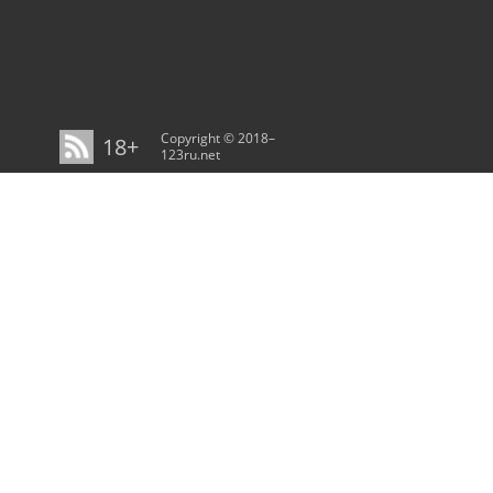
Copyright © 2018–
18+
123ru.net