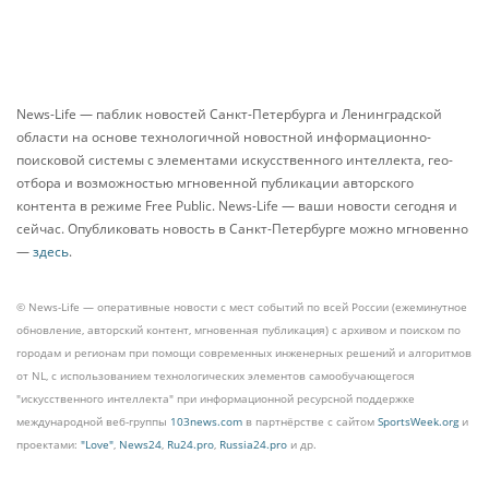
News-Life — паблик новостей Санкт-Петербурга и Ленинградской
области на основе технологичной новостной информационно-
поисковой системы с элементами искусственного интеллекта, гео-
отбора и возможностью мгновенной публикации авторского
контента в режиме Free Public. News-Life — ваши новости сегодня и
сейчас. Опубликовать новость в Санкт-Петербурге можно мгновенно
—
здесь
.
© News-Life — оперативные новости с мест событий по всей России (ежеминутное
обновление, авторский контент, мгновенная публикация) с архивом и поиском по
городам и регионам при помощи современных инженерных решений и алгоритмов
от NL, с использованием технологических элементов самообучающегося
"искусственного интеллекта" при информационной ресурсной поддержке
международной веб-группы
103news.com
в партнёрстве с сайтом
SportsWeek.org
и
проектами:
"Love"
,
News24
,
Ru24.pro
,
Russia24.pro
и др.