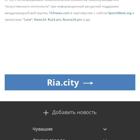
"искусственного интеллекта" при информационной ресурсной поддержке
международной веб-группы
103news.com
в партнёрстве с сайтом
SportsWeek.org
и
проектами:
"Love"
,
News24
,
Ru24.pro
,
Russia24.pro
и др.
Ria.city
Добавить новость
Чувашия