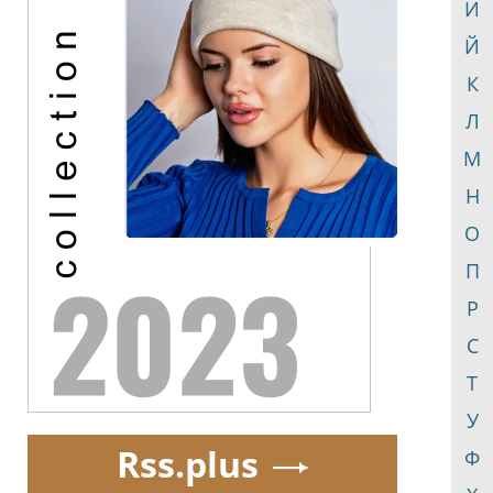
И
Й
К
Л
М
Н
О
П
Р
С
Т
У
Rss.plus
Ф