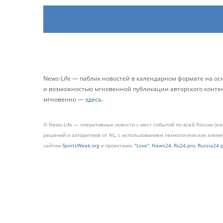
News-Life — паблик новостей в календарном формате на о
и возможностью мгновенной публикации авторского контента
мгновенно —
здесь
.
© News-Life — оперативные новости с мест событий по всей России (е
решений и алгоритмов от NL, с использованием технологических эле
сайтом
SportsWeek.org
и проектами:
"Love"
,
News24
,
Ru24.pro
,
Russia24.