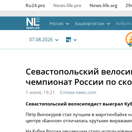
Ru24.pro
News‑life.pro
News‑life.org
29
Россия
Башкортостан
Выбрать
07.08.2026
Севастопольский велоси
чемпионат России по ско
1 июля, 19:21
Crimea-news.com
Севастопольский велосипедист выиграл Куб
Пётр Винокуров стал лучшим в маунтинбайке н
центре «Банное» отличалась крутыми виражами
На Кубке России решающим стало использовани