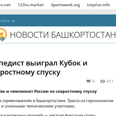
ru.net
123ru.market
Sportsweek.org
Iceprice.info
 город
НОВОСТИ БАШКОРТОСТАН
педист выиграл Кубок и
ростному спуску
0
411
ок и чемпионат России по скоростному спуску
а соревнованиях в Башкортостане. Трасса на горнолыжном
 и сложными техническими участками.
е контактных педалей — жёсткая фиксация стопы