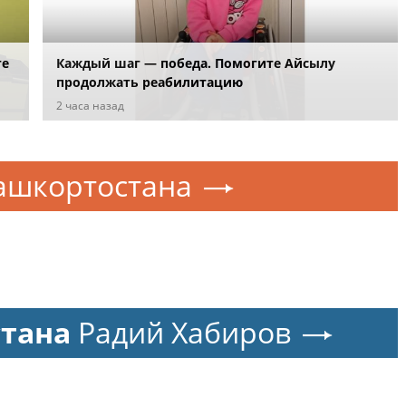
ге
Каждый шаг — победа. Помогите Айсылу
продолжать реабилитацию
2 часа назад
ашкортостана
стана
Радий Хабиров