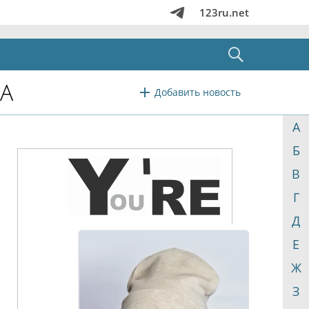
123ru.net
А
Добавить новость
А
Б
В
Г
Д
Е
Ж
З