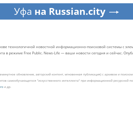
Уфа
на Russian.city
снове технологичной новостной информационно-поисковой системы с элем
 в режиме Free Public. News-Life — ваши новости сегодня и сейчас. Опу
жеминутное обновление, авторский контент, мгновенная публикация) с архивом и поиск
ментов самообучающегося "искусственного интеллекта" при информационной ресурсной 
pro
и др.