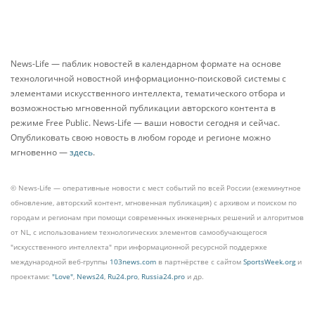
News-Life — паблик новостей в календарном формате на основе
технологичной новостной информационно-поисковой системы с
элементами искусственного интеллекта, тематического отбора и
возможностью мгновенной публикации авторского контента в
режиме Free Public. News-Life — ваши новости сегодня и сейчас.
Опубликовать свою новость в любом городе и регионе можно
мгновенно —
здесь
.
© News-Life — оперативные новости с мест событий по всей России (ежеминутное
обновление, авторский контент, мгновенная публикация) с архивом и поиском по
городам и регионам при помощи современных инженерных решений и алгоритмов
от NL, с использованием технологических элементов самообучающегося
"искусственного интеллекта" при информационной ресурсной поддержке
международной веб-группы
103news.com
в партнёрстве с сайтом
SportsWeek.org
и
проектами:
"Love"
,
News24
,
Ru24.pro
,
Russia24.pro
и др.