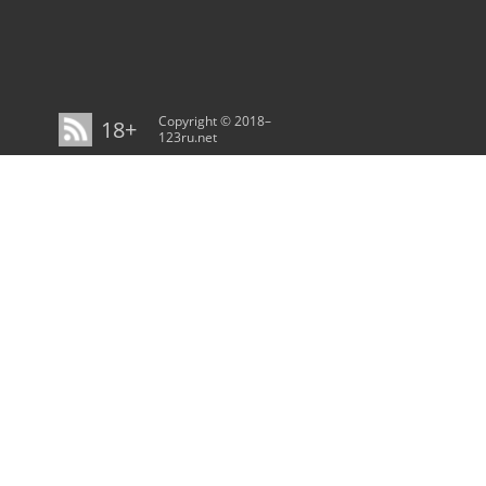
Copyright © 2018–
18+
123ru.net