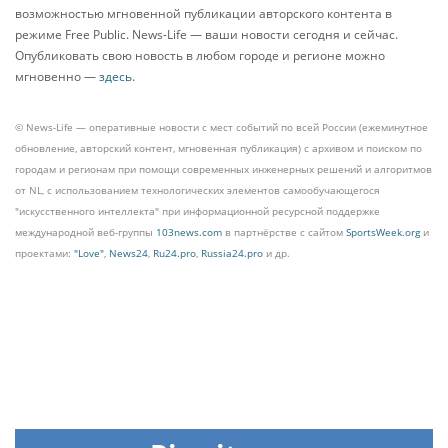
возможностью мгновенной публикации авторского контента в
режиме Free Public. News-Life — ваши новости сегодня и сейчас.
Опубликовать свою новость в любом городе и регионе можно
мгновенно —
здесь
.
© News-Life — оперативные новости с мест событий по всей России (ежеминутное
обновление, авторский контент, мгновенная публикация) с архивом и поиском по
городам и регионам при помощи современных инженерных решений и алгоритмов
от NL, с использованием технологических элементов самообучающегося
"искусственного интеллекта" при информационной ресурсной поддержке
международной веб-группы
103news.com
в партнёрстве с сайтом
SportsWeek.org
и
проектами:
"Love"
,
News24
,
Ru24.pro
,
Russia24.pro
и др.