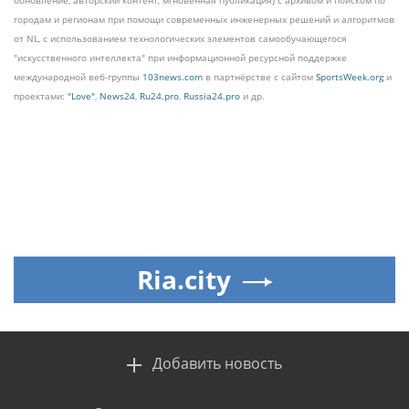
городам и регионам при помощи современных инженерных решений и алгоритмов
от NL, с использованием технологических элементов самообучающегося
"искусственного интеллекта" при информационной ресурсной поддержке
международной веб-группы
103news.com
в партнёрстве с сайтом
SportsWeek.org
и
проектами:
"Love"
,
News24
,
Ru24.pro
,
Russia24.pro
и др.
Ria.city
Добавить новость