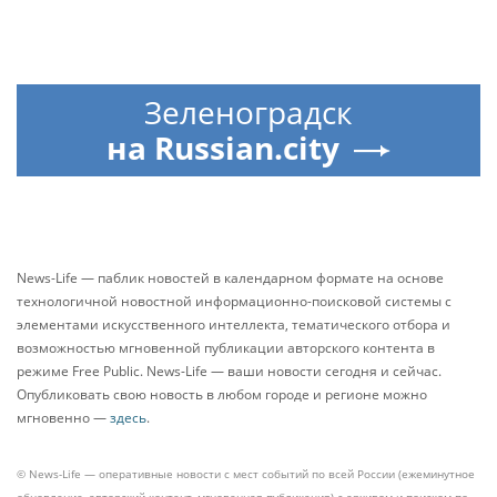
Зеленоградск
на Russian.city
News-Life — паблик новостей в календарном формате на основе
технологичной новостной информационно-поисковой системы с
элементами искусственного интеллекта, тематического отбора и
возможностью мгновенной публикации авторского контента в
режиме Free Public. News-Life — ваши новости сегодня и сейчас.
Опубликовать свою новость в любом городе и регионе можно
мгновенно —
здесь
.
© News-Life — оперативные новости с мест событий по всей России (ежеминутное
обновление, авторский контент, мгновенная публикация) с архивом и поиском по