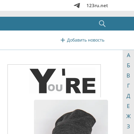
123ru.net
Добавить новость
А
Б
В
Г
Д
Е
Ж
З