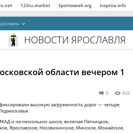
ru.net
123ru.market
Sportsweek.org
Iceprice.info
Ярославль
НОВОСТИ ЯРОСЛАВЛЯ
осковской области вечером 1
0
420
афиксировали высокую загруженность дорог — четыре
Подмосковья.
МКАД и на нескольких шоссе, включая Пятницкое,
кое, Ярославское, Носовихинское, Минское, Можайское,