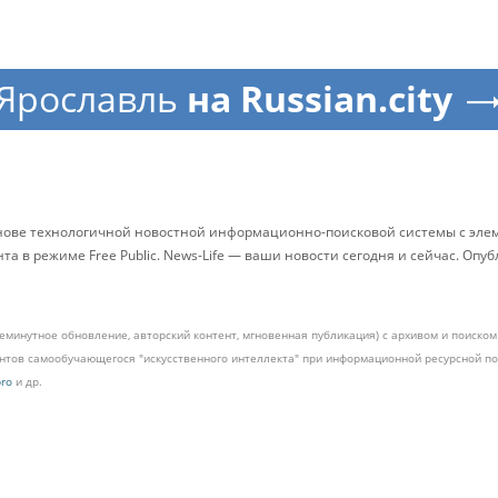
Ярославль
на Russian.city
снове технологичной новостной информационно-поисковой системы с элем
 в режиме Free Public. News-Life — ваши новости сегодня и сейчас. Опу
жеминутное обновление, авторский контент, мгновенная публикация) с архивом и поиск
ментов самообучающегося "искусственного интеллекта" при информационной ресурсной 
pro
и др.