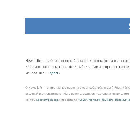
News-Life — паблик новостей в календарном формате на о
и возможностью мгновенной публикации авторского контента
мгновенно —
здесь
.
© News-Life — оперативные новости с мест событий по всей России (е
решений и алгоритмов от NL, с использованием технологических эле
сайтом
SportsWeek.org
и проектами:
"Love"
,
News24
,
Ru24.pro
,
Russia24.