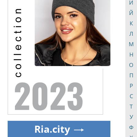
И
Й
К
Л
М
Н
О
П
Р
С
Т
У
Ria.city
Ф