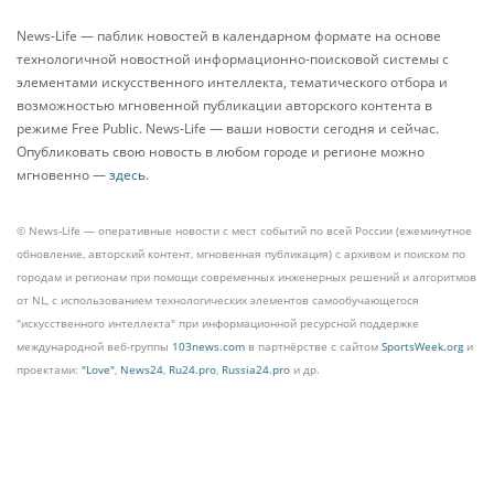
News-Life — паблик новостей в календарном формате на основе
технологичной новостной информационно-поисковой системы с
элементами искусственного интеллекта, тематического отбора и
возможностью мгновенной публикации авторского контента в
режиме Free Public. News-Life — ваши новости сегодня и сейчас.
Опубликовать свою новость в любом городе и регионе можно
мгновенно —
здесь
.
© News-Life — оперативные новости с мест событий по всей России (ежеминутное
обновление, авторский контент, мгновенная публикация) с архивом и поиском по
городам и регионам при помощи современных инженерных решений и алгоритмов
от NL, с использованием технологических элементов самообучающегося
"искусственного интеллекта" при информационной ресурсной поддержке
международной веб-группы
103news.com
в партнёрстве с сайтом
SportsWeek.org
и
проектами:
"Love"
,
News24
,
Ru24.pro
,
Russia24.pro
и др.