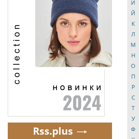
И
Й
К
Л
М
Н
О
П
Р
С
Т
У
Rss.plus
Ф