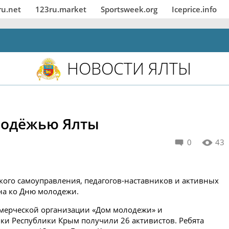
ru.net
123ru.market
Sportsweek.org
Iceprice.info
НОВОСТИ ЯЛТЫ
лодёжью Ялты
0
43
кого самоуправления, педагогов-наставников и активных
на ко Дню молодежи.
мерческой организации «Дом молодежи» и
ки Республики Крым получили 26 активистов. Ребята