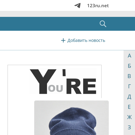
123ru.net
Добавить новость
А
Б
В
Г
Д
Е
Ж
З