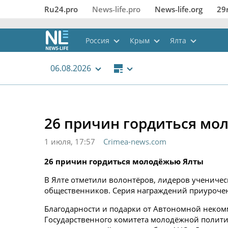
Ru24.pro
News‑life.pro
News‑life.org
29
Россия
Крым
Ялта
06.08.2026
26 причин гордиться мо
1 июля, 17:57
Crimea-news.com
26 причин гордиться молодёжью Ялты
В Ялте отметили волонтёров, лидеров ученичес
общественников. Серия награждений приуроче
Благодарности и подарки от Автономной неком
Государственного комитета молодёжной полити