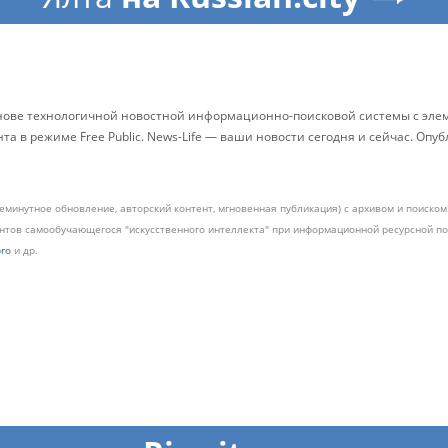
снове технологичной новостной информационно-поисковой системы с элем
 в режиме Free Public. News-Life — ваши новости сегодня и сейчас. Опу
жеминутное обновление, авторский контент, мгновенная публикация) с архивом и поиск
ментов самообучающегося "искусственного интеллекта" при информационной ресурсной 
pro
и др.