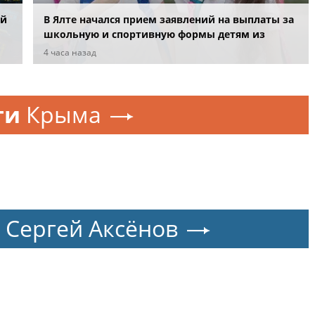
ий
В Ялте начался прием заявлений на выплаты за
школьную и спортивную формы детям из
многодетных семей
4 часа назад
ти
Крыма
Сергей Аксёнов