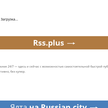
Загрузка...
Rss.plus
ежиме 24/7 — здесь и сейчас с возможностью самостоятельной быстрой п
ативно, без купюр.
Ялта
на Russian.city