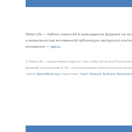
News-Life — паблик новостей в календарном формате на о
и возможностью мгновенной публикации авторского контента
мгновенно —
здесь
.
© News-Life — оперативные новости с мест событий по всей России (е
решений и алгоритмов от NL, с использованием технологических эле
сайтом
SportsWeek.org
и проектами:
"Love"
,
News24
,
Ru24.pro
,
Russia24.