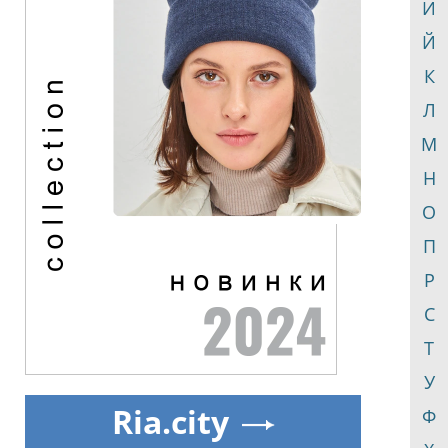
И
Й
К
Л
М
Н
О
П
Р
С
Т
У
Ria.city
Ф