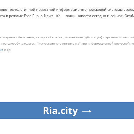
снове технологичной новостной информационно-поисковой системы с элем
 в режиме Free Public. News-Life — ваши новости сегодня и сейчас. Опу
жеминутное обновление, авторский контент, мгновенная публикация) с архивом и поиск
ментов самообучающегося "искусственного интеллекта" при информационной ресурсной 
pro
и др.
Ria.city