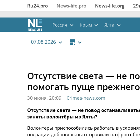
Ru24.pro
News‑life.pro
News‑life.org
29
Россия
Крым
Ялта
07.08.2026
Отсутствие света — не п
помогать пуще прежнего
30 июня, 20:09
Crimea-news.com
Отсутствие света — не повод останавливать
заняты волонтёры из Ялты?
Волонтёры приспособились работать в условия
операции добровольцы отправили на фронт бол