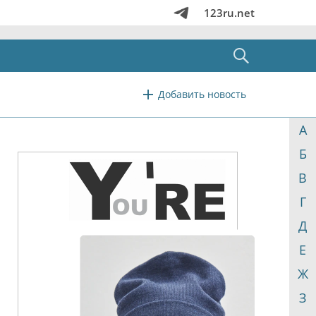
123ru.net
Добавить новость
А
Б
В
Г
Д
Е
Ж
З