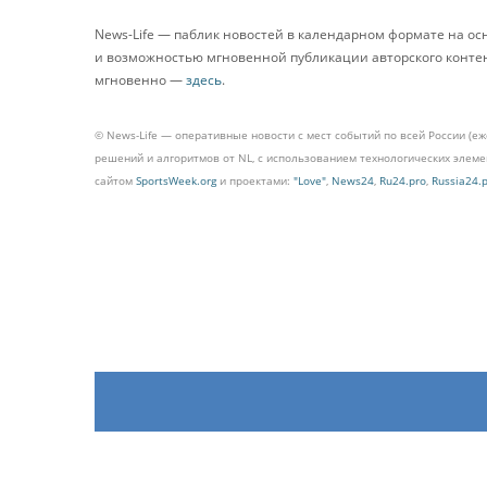
News-Life — паблик новостей в календарном формате на о
и возможностью мгновенной публикации авторского контента
мгновенно —
здесь
.
© News-Life — оперативные новости с мест событий по всей России (е
решений и алгоритмов от NL, с использованием технологических эле
сайтом
SportsWeek.org
и проектами:
"Love"
,
News24
,
Ru24.pro
,
Russia24.