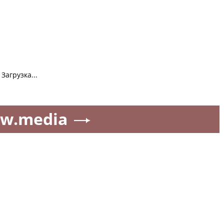
Загрузка...
w.media