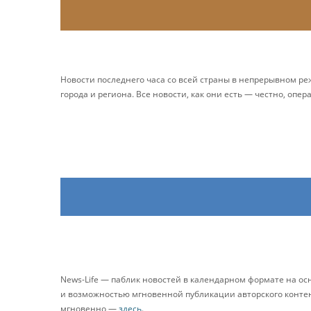
Новости последнего часа со всей страны в непрерывном р
города и региона. Все новости, как они есть — честно, опер
News-Life — паблик новостей в календарном формате на о
и возможностью мгновенной публикации авторского контента
мгновенно —
здесь
.