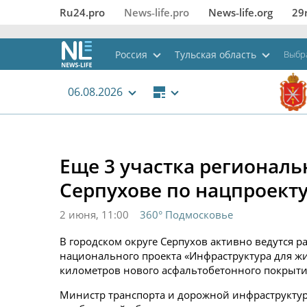
Ru24.pro
News‑life.pro
News‑life.org
29
Россия
Тульская область
Выбр
06.08.2026
Еще 3 участка региональ
Серпухове по нацпроект
2 июня, 11:00
360° Подмосковье
В городском округе Серпухов активно ведутся 
национального проекта «Инфраструктура для ж
километров нового асфальтобетонного покрытия
Министр транспорта и дорожной инфраструктур