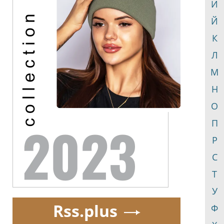
И
Й
К
Л
М
Н
О
П
Р
С
Т
У
Rss.plus
Ф