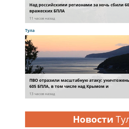
Над российскими регионами за ночь сбили 6
вражеских БПЛА
11 часов назад
Тула
ПВО отразили масштабную атаку: уничтожен
605 БПЛА, в том числе над Крымом и
акваториями морей
13 часов назад
Новости
Ту