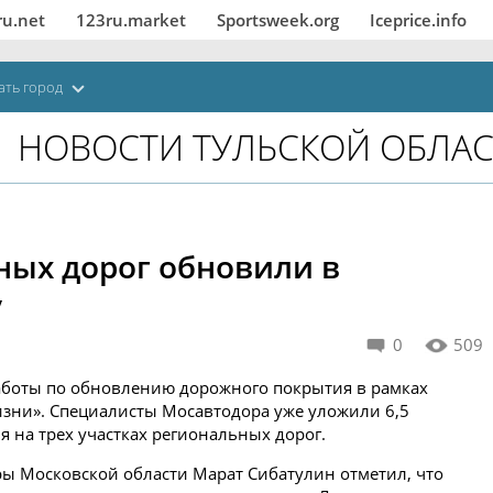
ru.net
123ru.market
Sportsweek.org
Iceprice.info
ать город
НОВОСТИ ТУЛЬСКОЙ ОБЛА
ных дорог обновили в
у
0
509
работы по обновлению дорожного покрытия в рамках
изни». Специалисты Мосавтодора уже уложили 6,5
 на трех участках региональных дорог.
ы Московской области Марат Сибатулин отметил, что