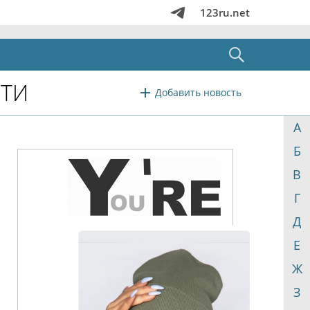
123ru.net
СТИ
Добавить новость
А
Б
В
Г
Д
Е
Ж
З