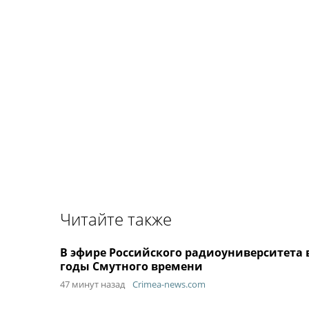
Читайте также
В эфире Российского радиоуниверситета
годы Смутного времени
47 минут назад
Crimea-news.com