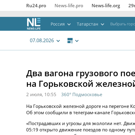
Ru24.pro
News‑life.pro
News‑life.org
29
Россия
Татарстан
Выбрать гор
07.08.2026
Два вагона грузового по
на Горьковской железно
2 июля, 10:55
360° Подмосковье
На Горьковской железной дороге на перегоне Ко
Об этом сообщили в телеграм-канале Горьковск
«Пострадавших и угрозы для экологии нет. Дви
05:19 открыто движение поездов по одному пути