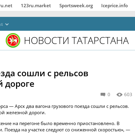
ru.net
123ru.market
Sportsweek.org
Iceprice.info
од
НОВОСТИ ТАТАРСТАНА
езда сошли с рельсов
й дороге
0
603
рса — Арск два вагона грузового поезда сошли с рельсов.
ой железной дороги.
жение на перегоне было временно приостановлено. В
. Поезда на участке следуют со сниженной скоростью», —