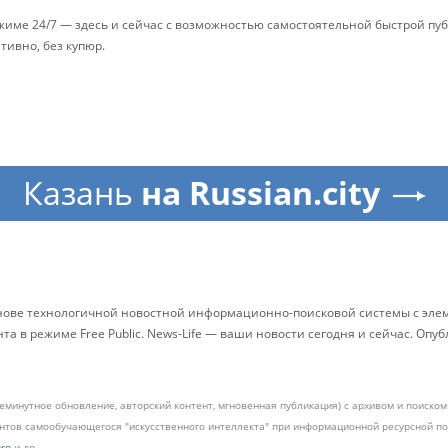
ежиме 24/7 — здесь и сейчас с возможностью самостоятельной быстрой п
ативно, без купюр.
Казань
на Russian.city
снове технологичной новостной информационно-поисковой системы с элем
 в режиме Free Public. News-Life — ваши новости сегодня и сейчас. Опу
жеминутное обновление, авторский контент, мгновенная публикация) с архивом и поиск
ментов самообучающегося "искусственного интеллекта" при информационной ресурсной 
pro
и др.