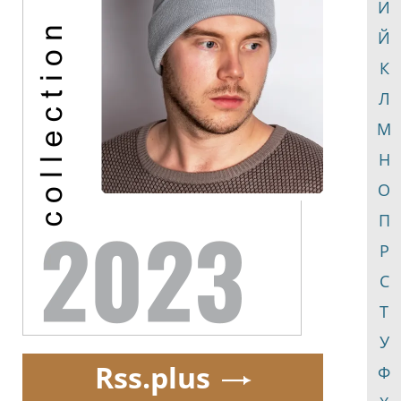
И
Й
К
Л
М
Н
О
П
Р
С
Т
У
Rss.plus
Ф