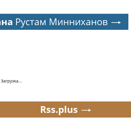
ана
Рустам Минниханов
Загрузка...
Rss.plus