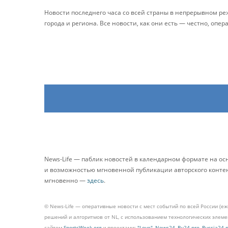
Новости последнего часа со всей страны в непрерывном р
города и региона. Все новости, как они есть — честно, опер
News-Life — паблик новостей в календарном формате на о
и возможностью мгновенной публикации авторского контента
мгновенно —
здесь
.
© News-Life — оперативные новости с мест событий по всей России (е
решений и алгоритмов от NL, с использованием технологических эле
сайтом
SportsWeek.org
и проектами:
"Love"
,
News24
,
Ru24.pro
,
Russia24.