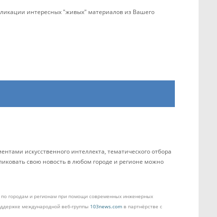
убликации интересных "живых" материалов из Вашего
ентами искусственного интеллекта, тематического отбора
бликовать свою новость в любом городе и регионе можно
ом по городам и регионам при помощи современных инженерных
поддержке международной веб-группы
103news.com
в партнёрстве с