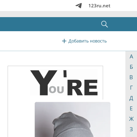
123ru.net
Добавить новость
А
Б
В
Г
Д
Е
Ж
З