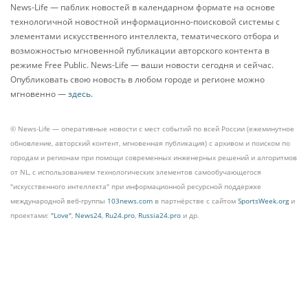
News-Life — паблик новостей в календарном формате на основе
технологичной новостной информационно-поисковой системы с
элементами искусственного интеллекта, тематического отбора и
возможностью мгновенной публикации авторского контента в
режиме Free Public. News-Life — ваши новости сегодня и сейчас.
Опубликовать свою новость в любом городе и регионе можно
мгновенно —
здесь
.
© News-Life — оперативные новости с мест событий по всей России (ежеминутное
обновление, авторский контент, мгновенная публикация) с архивом и поиском по
городам и регионам при помощи современных инженерных решений и алгоритмов
от NL, с использованием технологических элементов самообучающегося
"искусственного интеллекта" при информационной ресурсной поддержке
международной веб-группы
103news.com
в партнёрстве с сайтом
SportsWeek.org
и
проектами:
"Love"
,
News24
,
Ru24.pro
,
Russia24.pro
и др.