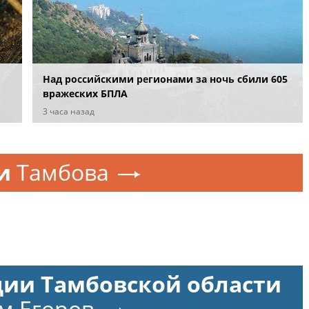
Над российскими регионами за ночь сбили 605
вражеских БПЛА
3 часа назад
и
Тамбова
ции Тамбовской области
м Егоров