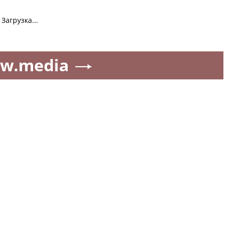
Загрузка...
w.media