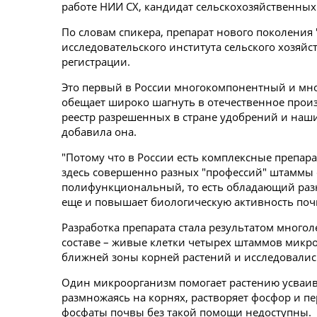
работе НИИ СХ, кандидат сельскохозяйственных
По словам спикера, препарат нового поколения
исследовательского института сельского хозяйс
регистрации.
Это первый в России многокомпонентный и мн
обещает широко шагнуть в отечественное произв
реестр разрешенных в стране удобрений и наш
добавила она.
"Потому что в России есть комплексные препара
здесь совершенно разных "профессий" штаммы 
полифункциональный, то есть обладающий раз
еще и повышает биологическую активность почвы
Разработка препарата стала результатом много
составе – живые клетки четырех штаммов микр
ближней зоны корней растений и исследовалис
Один микроорганизм помогает растению усваиват
размножаясь на корнях, растворяет фосфор и п
фосфаты почвы без такой помощи недоступны.