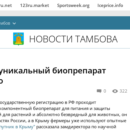
ru.net
123ru.market
Sportsweek.org
Iceprice.info
амбов
НОВОСТИ ТАМБОВА
: уникальный биопрепарат
ю
0
322
осударственную регистрацию в РФ проходит
окомпонентный биопрепарат для питания и защиты
й для растений и абсолютно безвредный для животных, он
стях России, а в Крыму фермеры уже используют опытные
путник в Крыму"
рассказала замдиректора по научной