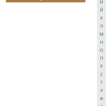
И
Й
К
Л
М
Н
О
П
Р
С
Т
У
Ф