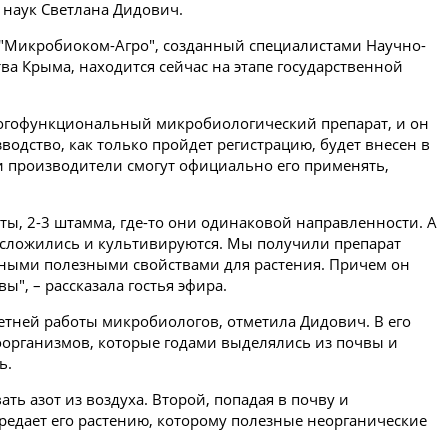
 наук Светлана Дидович.
 "Микробиоком-Агро", созданный специалистами Научно-
тва Крыма, находится сейчас на этапе государственной
огофункциональный микробиологический препарат, и он
одство, как только пройдет регистрацию, будет внесен в
и производители смогут официально его применять,
ты, 2-3 штамма, где-то они одинаковой направленности. А
сложились и культивируются. Мы получили препарат
ными полезными свойствами для растения. Причем он
", – рассказала гостья эфира.
летней работы микробиологов, отметила Дидович. В его
оорганизмов, которые годами выделялись из почвы и
ь.
ь азот из воздуха. Второй, попадая в почву и
ередает его растению, которому полезные неорганические