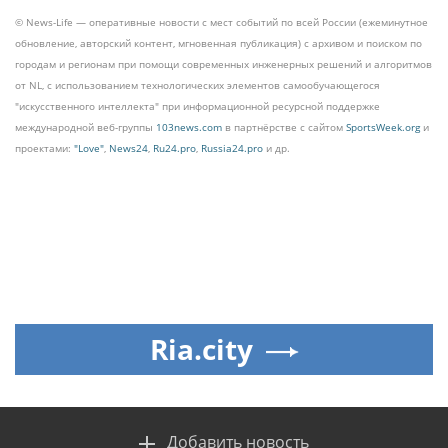
© News-Life — оперативные новости с мест событий по всей России (ежеминутное
обновление, авторский контент, мгновенная публикация) с архивом и поиском по
городам и регионам при помощи современных инженерных решений и алгоритмов
от NL, с использованием технологических элементов самообучающегося
"искусственного интеллекта" при информационной ресурсной поддержке
международной веб-группы
103news.com
в партнёрстве с сайтом
SportsWeek.org
и
проектами:
"Love"
,
News24
,
Ru24.pro
,
Russia24.pro
и др.
Ria.city
Добавить новость