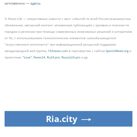
мгновенно —
здесь
.
© News-Life — оперативные новости с мест событий по всей России (ежеминутное
обновление, авторский контент, мгновенная публикация) с архивом и поиском по
городам и регионам при помощи современных инженерных решений и алгоритмов
от NL, с использованием технологических элементов самообучающегося
"искусственного интеллекта" при информационной ресурсной поддержке
международной веб-группы
103news.com
в партнёрстве с сайтом
SportsWeek.org
и
проектами:
"Love"
,
News24
,
Ru24.pro
,
Russia24.pro
и др.
Ria.city