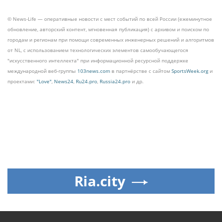
© News-Life — оперативные новости с мест событий по всей России (ежеминутное
обновление, авторский контент, мгновенная публикация) с архивом и поиском по
городам и регионам при помощи современных инженерных решений и алгоритмов
от NL, с использованием технологических элементов самообучающегося
"искусственного интеллекта" при информационной ресурсной поддержке
международной веб-группы
103news.com
в партнёрстве с сайтом
SportsWeek.org
и
проектами:
"Love"
,
News24
,
Ru24.pro
,
Russia24.pro
и др.
Ria.city