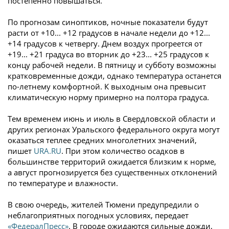
постепенно повышаться.
По прогнозам синоптиков, ночные показатели будут
расти от +10... +12 градусов в начале недели до +12...
+14 градусов к четвергу. Днем воздух прогреется от
+19... +21 градуса во вторник до +23... +25 градусов к
концу рабочей недели. В пятницу и субботу возможны
кратковременные дожди, однако температура останется
по-летнему комфортной. К выходным она превысит
климатическую норму примерно на полтора градуса.
Тем временем июнь и июль в Свердловской области и
других регионах Уральского федерального округа могут
оказаться теплее средних многолетних значений,
пишет
URA.RU
. При этом количество осадков в
большинстве территорий ожидается близким к норме,
а август прогнозируется без существенных отклонений
по температуре и влажности.
В свою очередь, жителей Тюмени предупредили о
неблагоприятных погодных условиях, передает
«ФедералПресс»
. В городе ожидаются сильные дожди,