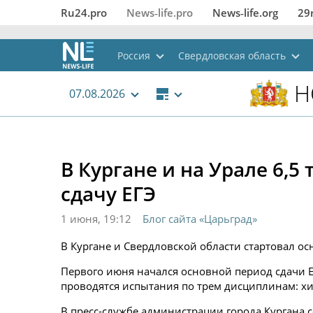
Ru24.pro
News‑life.pro
News‑life.org
29
Россия
Свердловская область
Н
07.08.2026
В Кургане и на Урале 6,5
сдачу ЕГЭ
1 июня, 19:12
Блог сайта «Царьград»
В Кургане и Свердловской области стартовал ос
Первого июня начался основной период сдачи Ед
проводятся испытания по трем дисциплинам: хи
В пресс-службе администрации города Кургана с