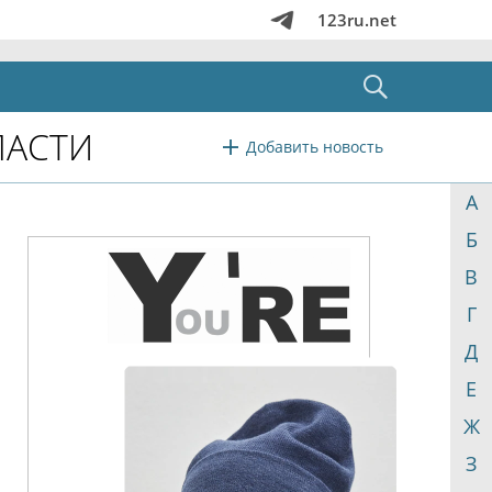
123ru.net
ЛАСТИ
Добавить новость
А
Б
В
Г
Д
Е
Ж
З