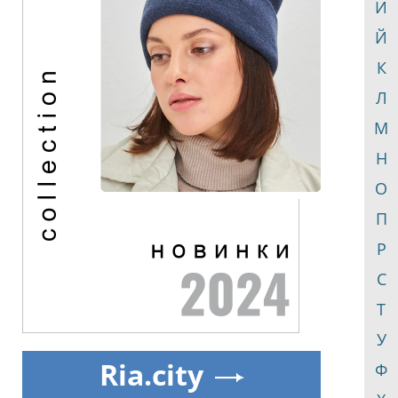
И
Й
К
Л
М
Н
О
П
Р
С
Т
У
Ria.city
Ф