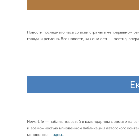
Новости последнего часа со всей страны в непрерывном р
города и региона. Все новости, как они есть — честно, опер
Е
News-Life — паблик новостей в календарном формате на о
и возможностью мгновенной публикации авторского контента
мгновенно —
здесь
.