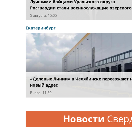
Лучшими бойцами Уральского округа
Росгвардии стали военнослужащие озерского
соединения по охране важных государственн
5 августа, 15:05
объектов
Екатеринбург
«Деловые Линии» в Челябинске переезжают 
новый адрес
Вчера, 11:50
Новости
Свер