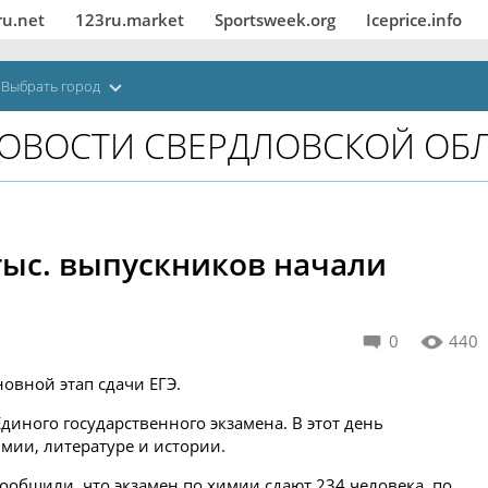
ru.net
123ru.market
Sportsweek.org
Iceprice.info
Выбрать город
ОВОСТИ СВЕРДЛОВСКОЙ ОБ
 тыс. выпускников начали
0
440
новной этап сдачи ЕГЭ.
иного государственного экзамена. В этот день
мии, литературе и истории.
ообщили, что экзамен по химии сдают 234 человека, по