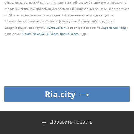
обновление, авторский контент, мгновенная публикация) с архивом и поиском по
городам и регионам при помощи современных инженерных решений и алгоритмов
от NL, с использованием технологических элементов самообучающегося
"искусственного интеллекта" при информационной ресурсной поддержке
международной веб-группы
103news.com
в партнёрстве с сайтом
SportsWeek.org
и
проектами:
"Love"
,
News24
,
Ru24.pro
,
Russia24.pro
и др.
Ria.city
Добавить новость