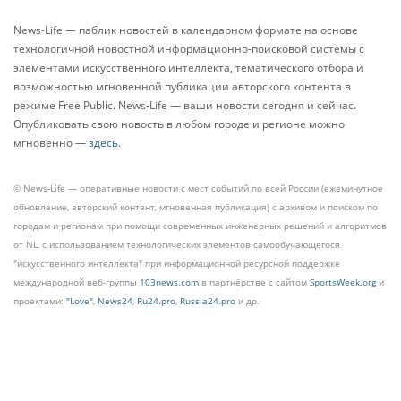
News-Life — паблик новостей в календарном формате на основе
технологичной новостной информационно-поисковой системы с
элементами искусственного интеллекта, тематического отбора и
возможностью мгновенной публикации авторского контента в
режиме Free Public. News-Life — ваши новости сегодня и сейчас.
Опубликовать свою новость в любом городе и регионе можно
мгновенно —
здесь
.
© News-Life — оперативные новости с мест событий по всей России (ежеминутное
обновление, авторский контент, мгновенная публикация) с архивом и поиском по
городам и регионам при помощи современных инженерных решений и алгоритмов
от NL, с использованием технологических элементов самообучающегося
"искусственного интеллекта" при информационной ресурсной поддержке
международной веб-группы
103news.com
в партнёрстве с сайтом
SportsWeek.org
и
проектами:
"Love"
,
News24
,
Ru24.pro
,
Russia24.pro
и др.