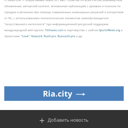
© News-Life — оперативные новости с мест событий по всей России (ежеминутное
обновление, авторский контент, мгновенная публикация) с архивом и поиском по
городам и регионам при помощи современных инженерных решений и алгоритмов
от NL, с использованием технологических элементов самообучающегося
"искусственного интеллекта" при информационной ресурсной поддержке
международной веб-группы
103news.com
в партнёрстве с сайтом
SportsWeek.org
и
проектами:
"Love"
,
News24
,
Ru24.pro
,
Russia24.pro
и др.
Ria.city
Добавить новость