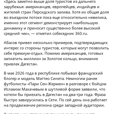
«Здесь заметно выше доля туристов из дальнего
зарубежья: американцев, европейцев, индийцев и
жителей стран Персидского залива. Хотя их общая доля
во въездном потоке пока еще относительно невелика,
именно этот сегмент демонстрирует наибольшую
динамику и приносит существенно более высокий
средний чек», — отметил собеседник 360.ru.
Абасов привел несколько примеров, подтверждающих
интерес со стороны туристов, которые могут позволить
себе премиум-отдых. Помимо американцев, готовых
заплатить миллион за Золотое кольцо, внимание
привлек Дагестан.
В мае 2026 года в республике побывал французский
блогер и модель Маттео Синета. Немногим ранее
футболисты «Пари Сен-Жермен» в разговоре с бойцом
Исламом Махачевым в шутливой форме заявили, что
хотели бы приехать в Дагестан на два-три года. Фраза
быстро завирусилась в Сети. По сей день она работает
на продвижение региона среди западной аудитории.