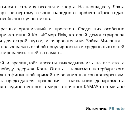
тился в столицу веселья и спорта! На площадке у Лахта
арт четвертому сезону народного пробега «Трек года».
 необычных участников.
разных организаций и проектов. Среди них особенно
харизматичный Кот «Юмор FM», который демонстрировал
я для острой шутки, и очаровательная Зайка Милашка –
 пользовалась особой популярностью и среди юных гостей
афировались с ней на память.
ой и зрелищной: маскоты выкладывались на все сто, а
победу одержал Конь Огонь – талисман петербургского
вок на финишной прямой не оставил шансов конкурентам.
ь председателя правления – начальник департамента
лот единственного в мире гоночного КАМАЗа на метане
Источник:
PR note