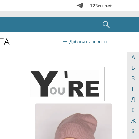
123ru.net
ГА
Добавить новость
А
Б
В
Г
Д
Е
Ж
З