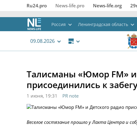
Ru24.pro
News‑life.pro
News‑life.org
29
Россия
Ленинградская область
09.08.2026
Талисманы «Юмор FM» и 
присоединились к забегу
1 июня, 19:31
PR note
Веселое состязание прошло у Лахта Центра и со