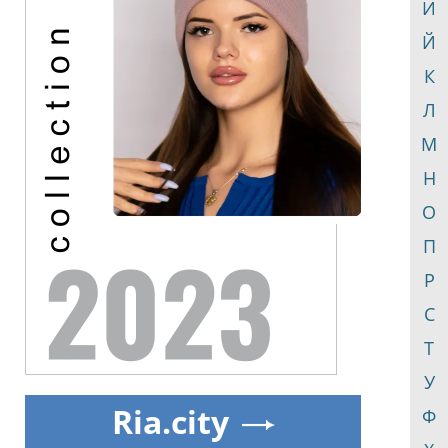
И
Й
К
Л
М
Н
О
П
Р
С
Т
У
Ria.city
Ф