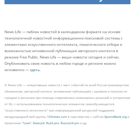
News-Life — паблик новостей в календарном формате на основе
технологичной новостной информационно-поисковой системы с
элементами искусственного интеллекта, тематического отбора и
возможностью мгновенной публикации авторского контента в
режиме Free Public. News-Life — ваши новости сегодня и сейчас.
Опубликовать свою новость в любом городе и регионе можно
мгновенно —
здесь
.
© News-Life — оперативные новости с мест событий по всей России (ежеминутное
обновление, авторский контент, мгновенная публикация) с архивом и поиском по
городам и регионам при помощи современных инженерных решений и алгоритмов
от NL, с использованием технологических элементов самообучающегося
"искусственного интеллекта" при информационной ресурсной поддержке
международной веб-группы
103news.com
в партнёрстве с сайтом
SportsWeek.org
и
проектами:
"Love"
,
News24
,
Ru24.pro
,
Russia24.pro
и др.