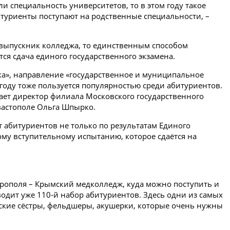
 специальность университетов, то в этом году такое
битуриенты поступают на родственные специальности, –
я выпускник колледжа, то единственным способом
ся сдача единого государственного экзамена.
ка», направление «государственное и муниципальное
году тоже пользуется популярностью среди абитуриентов.
чает директор филиала Московского государственного
евастополе Ольга Шпырко.
 абитуриентов не только по результатам Единого
ому вступительному испытанию, которое сдаётся на
ополя – Крымский медколледж, куда можно поступить и
роводит уже 110-й набор абитуриентов. Здесь одни из самых
ские сёстры, фельдшеры, акушерки, которые очень нужны