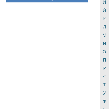
И
Й
К
Л
М
Н
О
П
Р
С
Т
У
Ф