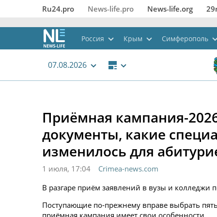
Ru24.pro
News‑life.pro
News‑life.org
29
Россия
Крым
Симферополь
07.08.2026
Приёмная кампания-2026
документы, какие специ
изменилось для абитури
1 июля, 17:04
Crimea-news.com
В разгаре приём заявлений в вузы и колледжи п
Поступающие по-прежнему вправе выбрать пять 
приёмная кампания имеет свои особенности.