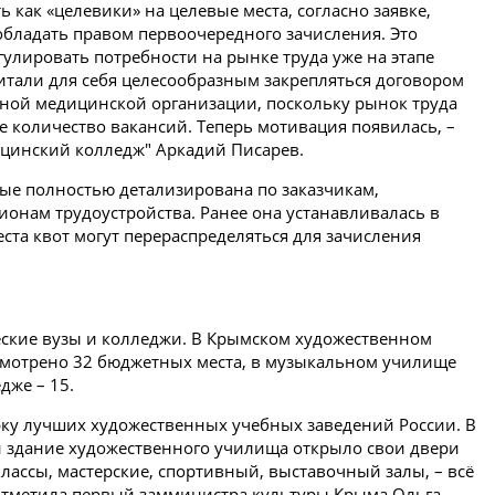
 как «целевики» на целевые места, согласно заявке,
обладать правом первоочередного зачисления. Это
гулировать потребности на рынке труда уже на этапе
итали для себя целесообразным закрепляться договором
етной медицинской организации, поскольку рынок труда
е количество вакансий. Теперь мотивация появилась, –
цинский колледж" Аркадий Писарев.
вые полностью детализирована по заказчикам,
ионам трудоустройства. Ранее она устанавливалась в
ста квот могут перераспределяться для зачисления
еские вузы и колледжи. В Крымском художественном
смотрено 32 бюджетных места, в музыкальном училище
дже – 15.
рку лучших художественных учебных заведений России. В
 здание художественного училища открыло свои двери
лассы, мастерские, спортивный, выставочный залы, – всё
 отметила первый замминистра культуры Крыма Ольга