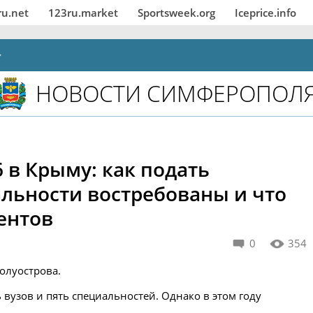
ru.net
123ru.market
Sportsweek.org
Iceprice.info
НОВОСТИ СИМФЕРОПОЛ
 в Крыму: как подать
альности востребованы и что
ентов
0
354
олуострова.
вузов и пять специальностей. Однако в этом году