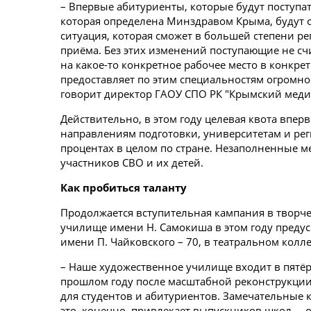
– Впервые абитуриенты, которые будут поступать
которая определена Минздравом Крыма, будут 
ситуация, которая сможет в большей степени ре
приёма. Без этих изменений поступающие не сч
на какое-то конкретное рабочее место в конкр
предоставляет по этим специальностям огромно
говорит директор ГАОУ СПО РК "Крымский меди
Действительно, в этом году целевая квота впер
направлениям подготовки, университетам и рег
процентах в целом по стране. Незаполненные ме
участников СВО и их детей.
Как пробиться таланту
Продолжается вступительная кампания в творч
училище имени Н. Самокиша в этом году преду
имени П. Чайковского – 70, в театральном колле
– Наше художественное училище входит в пятё
прошлом году после масштабной реконструкции
для студентов и абитуриентов. Замечательные к
это, конечно, привлекает выпускников школ, –