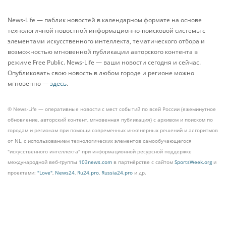
News-Life — паблик новостей в календарном формате на основе
технологичной новостной информационно-поисковой системы с
элементами искусственного интеллекта, тематического отбора и
возможностью мгновенной публикации авторского контента в
режиме Free Public. News-Life — ваши новости сегодня и сейчас.
Опубликовать свою новость в любом городе и регионе можно
мгновенно —
здесь
.
© News-Life — оперативные новости с мест событий по всей России (ежеминутное
обновление, авторский контент, мгновенная публикация) с архивом и поиском по
городам и регионам при помощи современных инженерных решений и алгоритмов
от NL, с использованием технологических элементов самообучающегося
"искусственного интеллекта" при информационной ресурсной поддержке
международной веб-группы
103news.com
в партнёрстве с сайтом
SportsWeek.org
и
проектами:
"Love"
,
News24
,
Ru24.pro
,
Russia24.pro
и др.