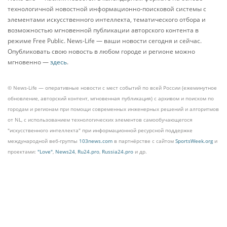
технологичной новостной информационно-поисковой системы с
элементами искусственного интеллекта, тематического отбора и
возможностью мгновенной публикации авторского контента в
режиме Free Public. News-Life — ваши новости сегодня и сейчас.
Опубликовать свою новость в любом городе и регионе можно
мгновенно —
здесь
.
© News-Life — оперативные новости с мест событий по всей России (ежеминутное
обновление, авторский контент, мгновенная публикация) с архивом и поиском по
городам и регионам при помощи современных инженерных решений и алгоритмов
от NL, с использованием технологических элементов самообучающегося
"искусственного интеллекта" при информационной ресурсной поддержке
международной веб-группы
103news.com
в партнёрстве с сайтом
SportsWeek.org
и
проектами:
"Love"
,
News24
,
Ru24.pro
,
Russia24.pro
и др.