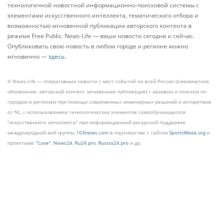
технологичной новостной информационно-поисковой системы с
элементами искусственного интеллекта, тематического отбора и
возможностью мгновенной публикации авторского контента в
режиме Free Public. News-Life — ваши новости сегодня и сейчас.
Опубликовать свою новость в любом городе и регионе можно
мгновенно —
здесь
.
© News-Life — оперативные новости с мест событий по всей России (ежеминутное
обновление, авторский контент, мгновенная публикация) с архивом и поиском по
городам и регионам при помощи современных инженерных решений и алгоритмов
от NL, с использованием технологических элементов самообучающегося
"искусственного интеллекта" при информационной ресурсной поддержке
международной веб-группы
103news.com
в партнёрстве с сайтом
SportsWeek.org
и
проектами:
"Love"
,
News24
,
Ru24.pro
,
Russia24.pro
и др.