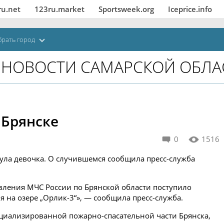
ru.net
123ru.market
Sportsweek.org
Iceprice.info
рать город
НОВОСТИ САМАРСКОЙ ОБЛА
 Брянске
0
1516
нула девочка. О случившемся сообщила пресс-служба
вления МЧС России по Брянской области поступило
 на озере „Орлик-3“», — сообщила пресс-служба.
циализированной пожарно-спасательной части Брянска,