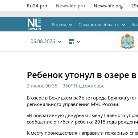
Ru24.pro
News‑life.pro
News‑life.org
29
Россия
Самарская область
Выб
06.08.2026
Ребенок утонул в озере в
2 июля, 00:35
360° Подмосковье
В озере в Бежицком районе города Брянска уто
регионального управления МЧС России.
«В оперативную дежурную смену Главного упра
сообщение о гибели ребенка 2015 года рождения
К месту происшествия направили пожарных спе