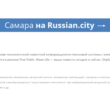
Самара
на Russian.city
снове технологичной новостной информационно-поисковой системы с элем
 в режиме Free Public. News-Life — ваши новости сегодня и сейчас. Опу
жеминутное обновление, авторский контент, мгновенная публикация) с архивом и поиск
ментов самообучающегося "искусственного интеллекта" при информационной ресурсной 
pro
и др.