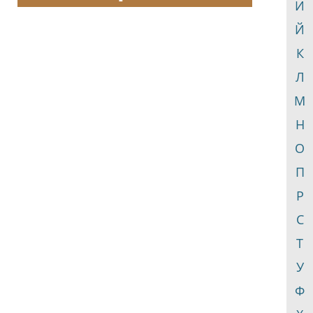
И
Й
К
Л
М
Н
О
П
Р
С
Т
У
Ф