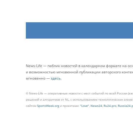
News-Life — паблик новостей в календарном формате на о
и возможностью мгновенной публикации авторского контента
мгновенно —
здесь
.
© News-Life — оперативные новости с мест событий по всей России (е
решений и алгоритмов от NL, с использованием технологических эле
сайтом
SportsWeek.org
и проектами:
"Love"
,
News24
,
Ru24.pro
,
Russia24.