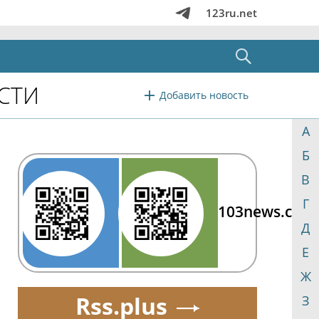
123ru.net
СТИ
Добавить новость
А
Б
В
Г
103news.com
Д
Е
Ж
Rss.plus
З