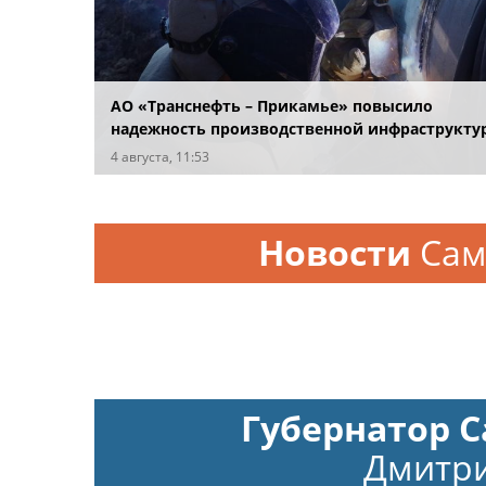
АО «Транснефть – Прикамье» повысило
надежность производственной инфраструкту
в четырех регионах
4 августа, 11:53
Новости
Сам
Губернатор 
Дмитри