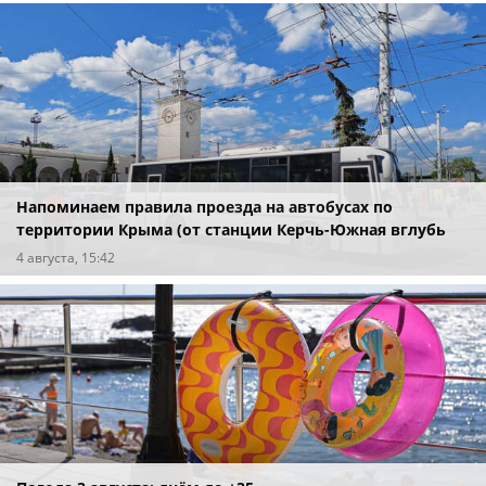
Напоминаем правила проезда на автобусах по
территории Крыма (от станции Керчь-Южная вглубь
полуострова и обратно)
4 августа, 15:42