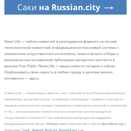
Саки
на Russian.city
News-Life — паблик новостей в календарном формате на основе
технологичной новостной информационно-поисковой системы с
элементами искусственного интеллекта, тематического отбора и
возможностью мгновенной публикации авторского контента в
режиме Free Public. News-Life — ваши новости сегодня и сейчас.
Опубликовать свою новость в любом городе и регионе можно
мгновенно —
здесь
.
© News-Life — оперативные новости с мест событий по всей России (ежеминутное
обновление, авторский контент, мгновенная публикация) с архивом и поиском по
городам и регионам при помощи современных инженерных решений и алгоритмов
от NL, с использованием технологических элементов самообучающегося
"искусственного интеллекта" при информационной ресурсной поддержке
международной веб-группы
103news.com
в партнёрстве с сайтом
SportsWeek.org
и
проектами:
"Love"
,
News24
,
Ru24.pro
,
Russia24.pro
и др.