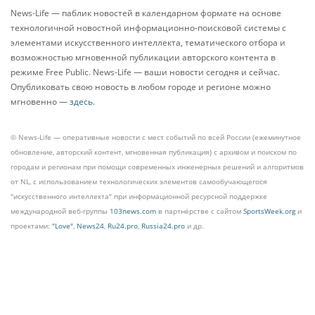
News-Life — паблик новостей в календарном формате на основе
технологичной новостной информационно-поисковой системы с
элементами искусственного интеллекта, тематического отбора и
возможностью мгновенной публикации авторского контента в
режиме Free Public. News-Life — ваши новости сегодня и сейчас.
Опубликовать свою новость в любом городе и регионе можно
мгновенно —
здесь
.
© News-Life — оперативные новости с мест событий по всей России (ежеминутное
обновление, авторский контент, мгновенная публикация) с архивом и поиском по
городам и регионам при помощи современных инженерных решений и алгоритмов
от NL, с использованием технологических элементов самообучающегося
"искусственного интеллекта" при информационной ресурсной поддержке
международной веб-группы
103news.com
в партнёрстве с сайтом
SportsWeek.org
и
проектами:
"Love"
,
News24
,
Ru24.pro
,
Russia24.pro
и др.